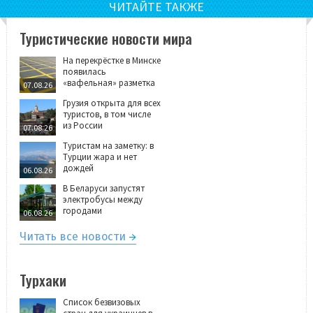
ЧИТАЙТЕ ТАКЖЕ
Туристические новости мира
На перекрёстке в Минске
появилась
«вафельная» разметка
07.08.26
Грузия открыта для всех
туристов, в том числе
из России
07.08.26
Туристам на заметку: в
Турции жара и нет
дождей
06.08.26
В Беларуси запустят
электробусы между
городами
06.08.26
Читать все новости
Турхаки
Список безвизовых