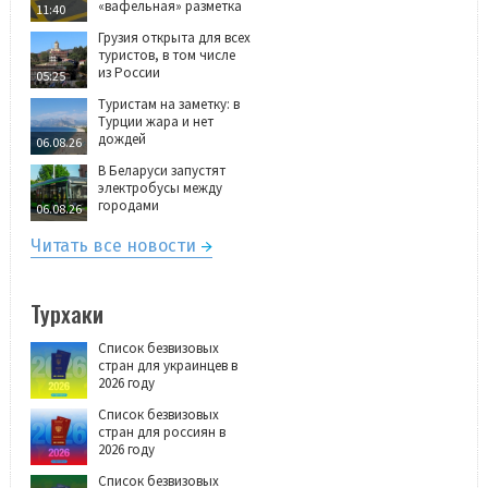
«вафельная» разметка
11:40
Грузия открыта для всех
туристов, в том числе
из России
05:25
Туристам на заметку: в
Турции жара и нет
дождей
06.08.26
В Беларуси запустят
электробусы между
городами
06.08.26
Читать все новости
Турхаки
Список безвизовых
стран для украинцев в
2026 году
Список безвизовых
стран для россиян в
2026 году
Список безвизовых