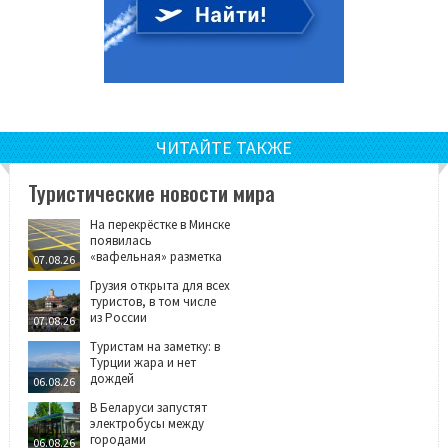
ЧИТАЙТЕ ТАКЖЕ
Туристические новости мира
На перекрёстке в Минске
появилась
«вафельная» разметка
07.08.26
Грузия открыта для всех
туристов, в том числе
из России
07.08.26
Туристам на заметку: в
Турции жара и нет
дождей
06.08.26
В Беларуси запустят
электробусы между
городами
06.08.26