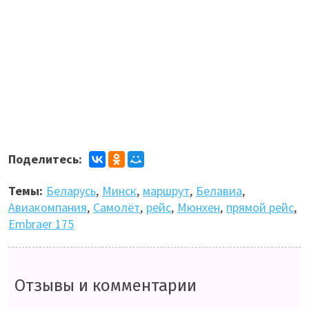
Поделитесь:
Темы:
Беларусь
,
Минск
,
маршрут
,
Белавиа
,
Авиакомпания
,
Самолёт
,
рейс
,
Мюнхен
,
прямой рейс
,
Embraer 175
Отзывы и комментарии