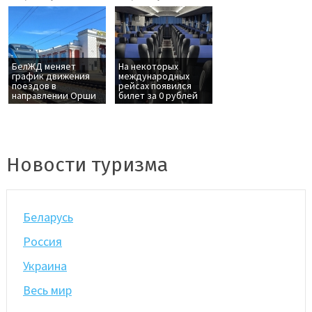
БелЖД меняет
На некоторых
график движения
международных
поездов в
рейсах появился
направлении Орши
билет за 0 рублей
Новости туризма
Беларусь
Россия
Украина
Весь мир