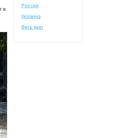
Россия
т в
о
Украина
Весь мир