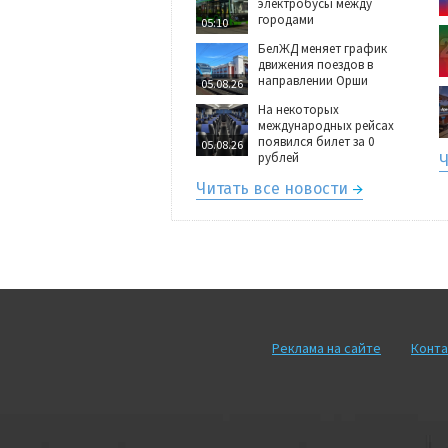
электробусы между
городами
05:10
БелЖД меняет график
движения поездов в
направлении Орши
05.08.26
На некоторых
международных рейсах
появился билет за 0
05.08.26
рублей
Ч
Читать все новости
Реклама на сайте
Конта