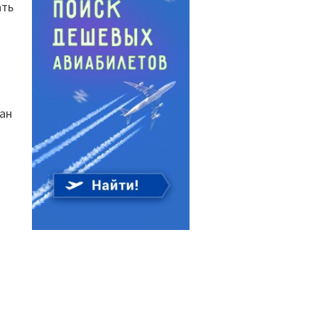
ать
тан