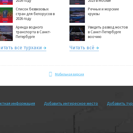
2026 году
2025 в Москве
Список безвизовых
Речные и морские
стран для белорусов в
круизы
2026 году
Аренда водного
Увидеть развод мостов
транспорта в Санкт-
в Санкт-Петербурге
Петербурге
воочию
итать все турхаки
Читать всё
Мобильная версия
ктная информация
Добавить интересное место
Добавить ту