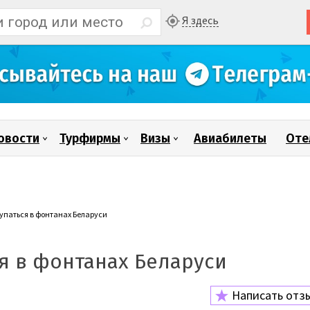
Я здесь
овости
Турфирмы
Визы
Авиабилеты
Оте
упаться в фонтанах Беларуси
я в фонтанах Беларуси
Написать отз