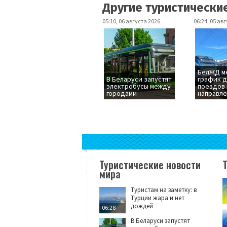
Другие туристически
05:10, 06 августа 2026
06:24, 05 ав
БелЖД м
В Беларуси запустят
график 
электробусы между
поездов 
городами
направл
Туристические новости
мира
Туристам на заметку: в
Турции жара и нет
дождей
06:28
В Беларуси запустят