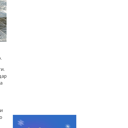
.
и.
дар
за
ли
о