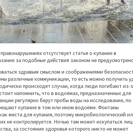
правонарушениях отсутствует статья о купании в
казание за подобные действия законом не предусмотрено
ваться здравым смыслом и соображениями безопасност
ены различные коммуникации, то есть можно получить у
иодически происходят случаи, когда люди погибают из-
 стоит напомнить, что в водоёмах, предназначенных для
анции регулярно берут пробы воды на исследование, по
рещают купание в том или ином водоёме. Фонтаны
как места для купания, поэтому микробиологический и
них не контролируется. Ночью там может искупаться лиц
ства, за состояние здоровья которого никто не может