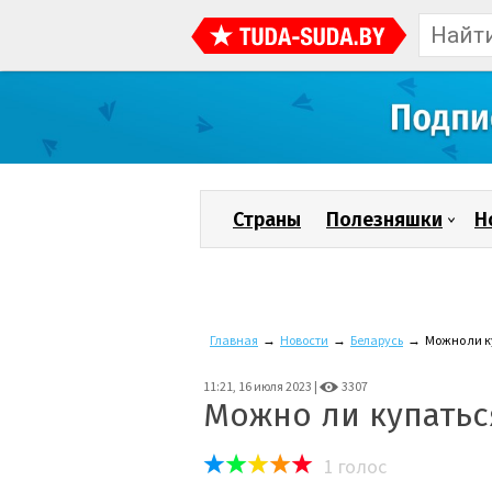
Страны
Полезняшки
Н
Главная
→
Новости
→
Беларусь
→
Можно ли к
11:21, 16 июля 2023 |
3307
Можно ли купатьс
1
голос