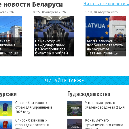
е новости Беларуси
Читать все новости 
густа 2026
05:22, 05 августа 2026
06:31, 04 августа 2026
еняет
На некоторых
МИД Беларуси
движения
международных
пообещал ответить
в
рейсах появился
на закрытие
ении Орши
билет за 0 рублей
Латвией границы
ЧИТАЙТЕ ТАКЖЕ
Турхаки
Тудасюдашество
Список безвизовых
Что посмотреть в
стран для украинцев в
Железноводске за 2 дня
2026 году
Список безвизовых
Конец летнего
стран для россиян в
туристического сезона