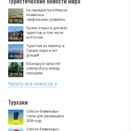
Туристические новости мира
На перекрёстке в Минске
появилась
«вафельная» разметка
07.08.26
Грузия открыта для всех
туристов, в том числе
из России
07.08.26
Туристам на заметку: в
Турции жара и нет
дождей
06.08.26
В Беларуси запустят
электробусы между
городами
06.08.26
Читать все новости
Турхаки
Список безвизовых
стран для украинцев в
2026 году
Список безвизовых