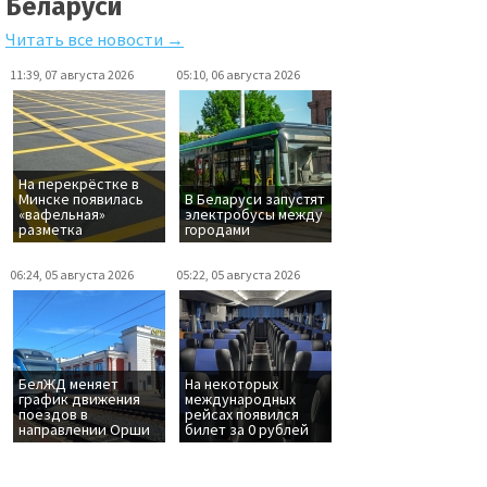
Беларуси
Читать все новости →
11:39, 07 августа 2026
05:10, 06 августа 2026
На перекрёстке в
Минске появилась
В Беларуси запустят
«вафельная»
электробусы между
разметка
городами
06:24, 05 августа 2026
05:22, 05 августа 2026
БелЖД меняет
На некоторых
график движения
международных
поездов в
рейсах появился
направлении Орши
билет за 0 рублей