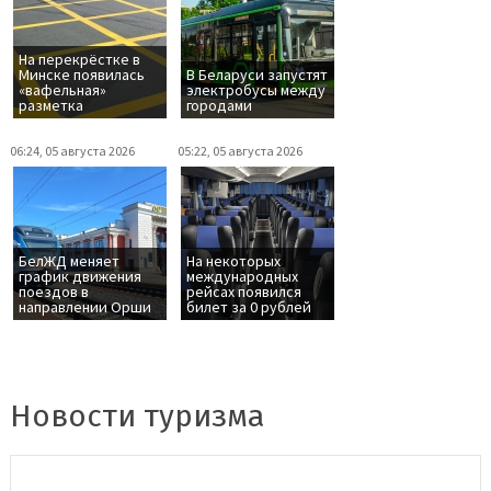
На перекрёстке в
Минске появилась
В Беларуси запустят
«вафельная»
электробусы между
разметка
городами
06:24, 05 августа 2026
05:22, 05 августа 2026
БелЖД меняет
На некоторых
график движения
международных
поездов в
рейсах появился
направлении Орши
билет за 0 рублей
Новости туризма