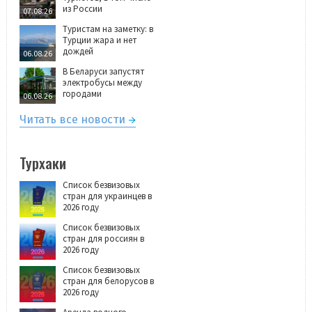
из России
07.08.26
Туристам на заметку: в
Турции жара и нет
дождей
06.08.26
В Беларуси запустят
электробусы между
городами
06.08.26
Читать все новости
Турхаки
Список безвизовых
стран для украинцев в
2026 году
Список безвизовых
стран для россиян в
2026 году
Список безвизовых
стран для белорусов в
2026 году