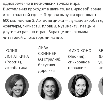
одновременно в нескольких точках мира.
Выступления проходят в шапито, на цирковой арене
и театральной сцене. Годовая выручка превышает
600 миллионов $. Артисты цирка — лучшие акробаты,
жонглёры, гимнасты, пловцы, музыканты, певцы и
другие из разных стран. Вкратце познакомим
читателей с некоторыми из них.
ЛИЗА
ЮЛИЯ
МИХО КОНО
ЗЕН
СКИННЕР
ЛОПАТКИНА
(Япония),
ДЖИ
(Австралия),
(Россия),
синхронное
ушу
батутная
акробатика
плавание
иск
дорожка