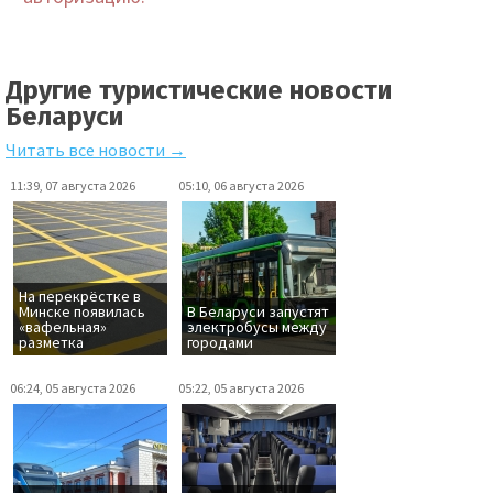
Другие туристические новости
Беларуси
Читать все новости →
11:39, 07 августа 2026
05:10, 06 августа 2026
На перекрёстке в
Минске появилась
В Беларуси запустят
«вафельная»
электробусы между
разметка
городами
06:24, 05 августа 2026
05:22, 05 августа 2026