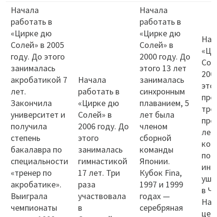
Начала
Начала
работать в
работать в
«Цирке дю
«Цирке дю
Нач
Солей» в 2005
Солей» в
«Ци
году. До этого
2000 году. До
Сол
занималась
этого 13 лет
200
акробатикой 7
Начала
занималась
это
лет.
работать в
синхронным
про
Закончила
«Цирке дю
плаванием, 5
тре
университет и
Солей» в
лет была
про
получила
2006 году. До
членом
лет
степень
этого
сборной
ком
бакалавра по
занималась
команды
по 
специальности
гимнастикой
Японии.
инс
«тренер по
17 лет. Три
Кубок Fina,
ушу
акробатике».
раза
1997 и 1999
в Чи
Выиграла
участвовала
годах —
Нац
чемпионаты
в
серебряная
цен