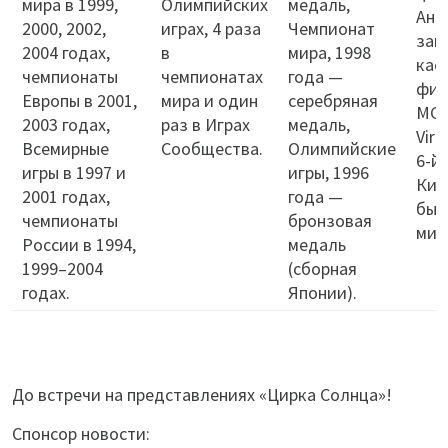
мира в 1999,
Олимпийских
медаль,
Анд
2000, 2002,
играх, 4 раза
Чемпионат
зап
2004 годах,
в
мира, 1998
кас
чемпионаты
чемпионатах
года —
фил
Европы в 2001,
мира и один
серебряная
MGM
2003 годах,
раз в Играх
медаль,
Virt
Всемирные
Сообщества.
Олимпийские
6-й
игры в 1997 и
игры, 1996
Кит
2001 годах,
года —
был
чемпионаты
бронзовая
мир
России в 1994,
медаль
1999–2004
(сборная
годах.
Японии).
До встречи на представлениях «Цирка Солнца»!
Спонсор новости: