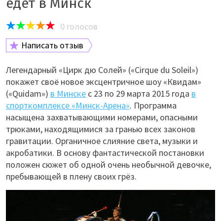
едет в Минск
0
голосов
Написать отзыв
Легендарный «Цирк дю Солей» («Cirque du Soleil»)
покажет своё новое эксцентричное шоу «Квидам»
(«Quidam»)
в Минске
с 23 по 29 марта 2015 года
в
спорткомплексе «Минск-Арена»
. Программа
насыщена захватывающими номерами, опасными
трюками, находящимися за гранью всех законов
гравитации. Органичное слияние света, музыки и
акробатики. В основу фантастической постановки
положен сюжет об одной очень необычной девочке,
пребывающей в плену своих грёз.