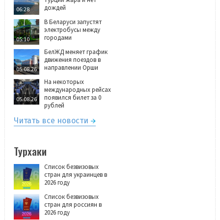
дождей
06:28
В Беларуси запустят
электробусы между
городами
05:10
БелЖД меняет график
движения поездов в
направлении Орши
05.08.26
На некоторых
международных рейсах
появился билет за 0
05.08.26
рублей
Читать все новости
Турхаки
Список безвизовых
стран для украинцев в
2026 году
Список безвизовых
стран для россиян в
2026 году