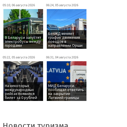
05:10, 06 августа 2026
06:24, 05 августа 2026
БелЖД меняет
В Беларуси запустят
график движения
электробусы между
поездов в
городами
направлении Орши
05:22, 05 августа 2026
06:31, 04 августа 2026
На некоторых
МИД Беларуси
международных
пообещал ответить
рейсах появился
на закрытие
билет за 0 рублей
Латвией границы
Новости туризма