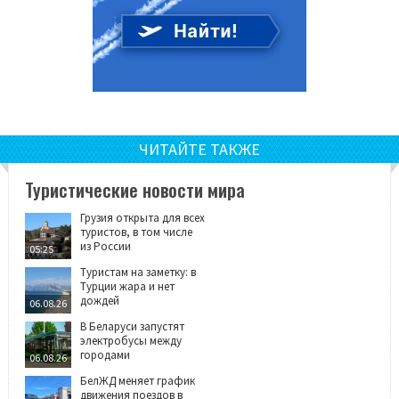
ЧИТАЙТЕ ТАКЖЕ
Туристические новости мира
Грузия открыта для всех
туристов, в том числе
из России
05:25
Туристам на заметку: в
Турции жара и нет
дождей
06.08.26
В Беларуси запустят
электробусы между
городами
06.08.26
БелЖД меняет график
движения поездов в