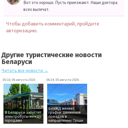
Вот это хорошо. Пусть приезжают. Наши доктора
всех вылечат.
Чтобы добавить комментарий, пройдите
авторизацию.
Другие туристические новости
Беларуси
Читать все новости →
05:10, 06 августа 2026
06:24, 05 августа 2026
БелЖД меняет
В Беларуси запустят
график движения
электробусы между
поездов в
городами
направлении Орши