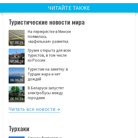
ЧИТАЙТЕ ТАКЖЕ
Туристические новости мира
На перекрёстке в Минске
появилась
«вафельная» разметка
07.08.26
Грузия открыта для всех
туристов, в том числе
из России
07.08.26
Туристам на заметку: в
Турции жара и нет
дождей
06.08.26
В Беларуси запустят
электробусы между
городами
06.08.26
Читать все новости
Турхаки