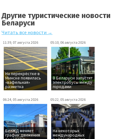
Другие туристические новости
Беларуси
Читать все новости →
11:39, 07 августа 2026
05:10, 06 августа 2026
На перекрёстке в
Минске появилась
В Беларуси запустят
«вафельная»
электробусы между
разметка
городами
06:24, 05 августа 2026
05:22, 05 августа 2026
БелЖД меняет
На некоторых
график движения
международных