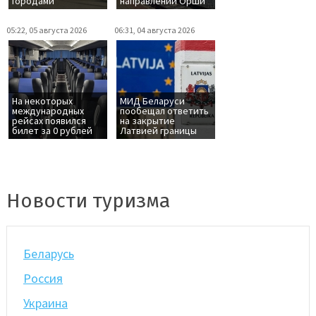
городами
направлении Орши
05:22, 05 августа 2026
06:31, 04 августа 2026
На некоторых
МИД Беларуси
международных
пообещал ответить
рейсах появился
на закрытие
билет за 0 рублей
Латвией границы
Новости туризма
Беларусь
Россия
Украина