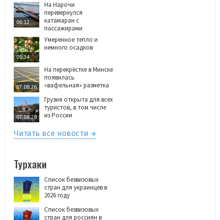
На Нарочи
перевернулся
катамаран с
06:12
пассажирами
Умеренное тепло и
немного осадков
05:34
На перекрёстке в Минске
появилась
«вафельная» разметка
07.08.26
Грузия открыта для всех
туристов, в том числе
из России
07.08.26
Читать все новости
Турхаки
Список безвизовых
стран для украинцев в
2026 году
Список безвизовых
стран для россиян в