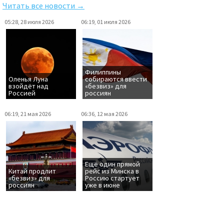
Читать все новости →
05:28, 28 июля 2026
06:19, 01 июля 2026
Филиппины
Оленья Луна
собираются ввести
взойдёт над
«безвиз» для
Россией
россиян
06:19, 21 мая 2026
06:36, 12 мая 2026
Ещё один прямой
Китай продлит
рейс из Минска в
«безвиз» для
Россию стартует
россиян
уже в июне