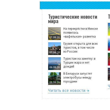
Туристические новости
мира
На перекрёстке в Минске
появилась
«вафельная» разметка
07.08.26
Грузия открыта для всех
туристов, в том числе
из России
07.08.26
Туристам на заметку: в
Турции жара и нет
дождей
06.08.26
В Беларуси запустят
электробусы между
городами
06.08.26
Ч
Читать все новости