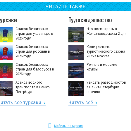
ЧИТАЙТЕ ТАКЖЕ
Турхаки
Тудасюдашество
Список безвизовых
Что посмотреть в
стран для украинцев в
Железноводске за 2 дня
2026 году
Список безвизовых
Конец летнего
стран для россиян в
туристического сезона
2026 году
2025 в Москве
Список безвизовых
Речные и морские
стран для белорусов в
круизы
2026 году
Аренда водного
Увидеть развод мостов
транспорта в Санкт-
в Санкт-Петербурге
Петербурге
воочию
итать все турхаки
Читать всё
Мобильная версия