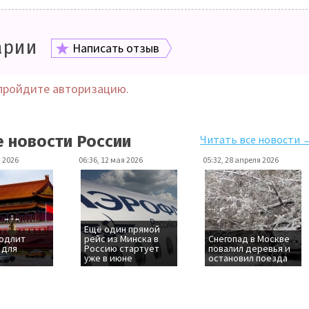
арии
Написать отзыв
пройдите авторизацию.
е новости России
Читать все новости 
я 2026
06:36, 12 мая 2026
05:32, 28 апреля 2026
Ещё один прямой
родлит
рейс из Минска в
Снегопад в Москве
 для
Россию стартует
повалил деревья и
уже в июне
остановил поезда