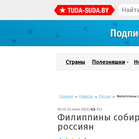
Страны
Полезняшки
Н
Главная
→
Новости
→
Россия
→
Филиппины со
06:19, 01 июля 2026 |
913
Филиппины собир
россиян