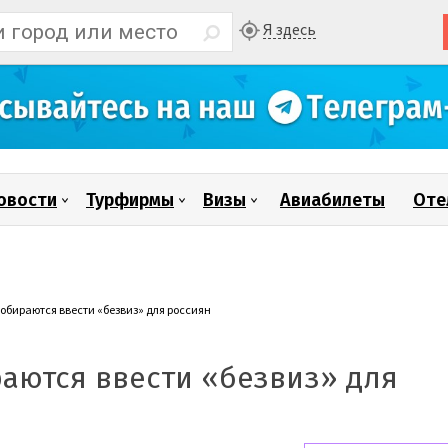
Я здесь
овости
Турфирмы
Визы
Авиабилеты
Оте
бираются ввести «безвиз» для россиян
аются ввести «безвиз» для