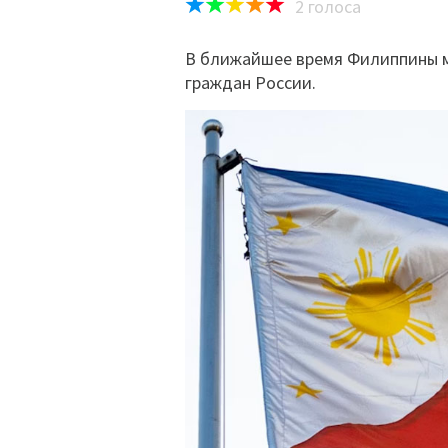
2
голоса
В ближайшее время Филиппины м
граждан России.