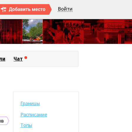
Войти
ли
Чат
Границы
Расписание
ыв
Топы