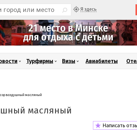
Я здесь
овости
Турфирмы
Визы
Авиабилеты
Оте
сор воздушный масляный
ушный масляный
Написать отз