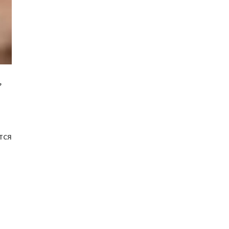
,
тся