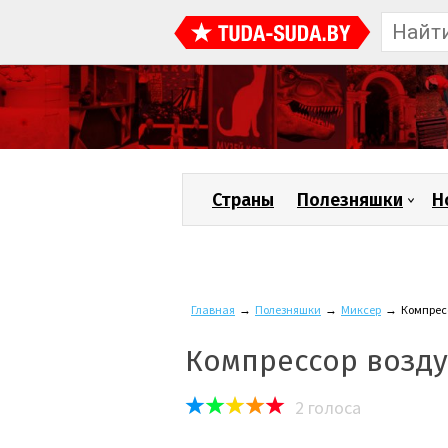
Страны
Полезняшки
Н
Главная
→
Полезняшки
→
Миксер
→
Компрес
Компрессор возд
2
голоса