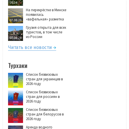
05:34
На перекрёстке в Минске
появилась
«вафельная» разметка
07.08.26
Грузия открыта для всех
туристов, в том числе
из России
07.08.26
Читать все новости
Турхаки
Список безвизовых
стран для украинцев в
2026 году
Список безвизовых
стран для россиян в
2026 году
Список безвизовых
стран для белорусов в
2026 году
Аренда водного