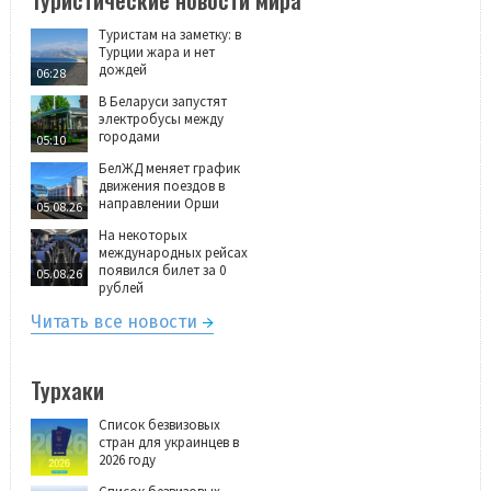
Туристам на заметку: в
Турции жара и нет
дождей
06:28
В Беларуси запустят
электробусы между
городами
05:10
БелЖД меняет график
движения поездов в
направлении Орши
05.08.26
На некоторых
международных рейсах
появился билет за 0
05.08.26
рублей
Читать все новости
Турхаки
Список безвизовых
стран для украинцев в
2026 году