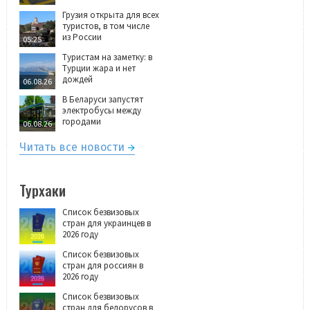
Грузия открыта для всех
туристов, в том числе
из России
05:25
Туристам на заметку: в
Турции жара и нет
дождей
06.08.26
В Беларуси запустят
электробусы между
городами
06.08.26
Читать все новости
Турхаки
Список безвизовых
стран для украинцев в
2026 году
Список безвизовых
стран для россиян в
2026 году
Список безвизовых
стран для белорусов в