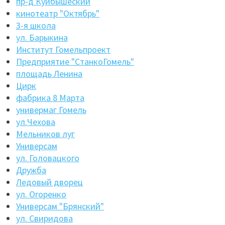
пр-д Куйбышеский
кинотеатр "Октябрь"
3-я школа
ул. Барыкина
Институт Гомельпроект
Предприятие "СтанкоГомель"
площадь Ленина
Цирк
фабрика 8 Марта
универмаг Гомель
ул.Чехова
Мельников луг
Универсам
ул. Головацкого
Дружба
Ледовый дворец
ул. Огоренко
Универсам "Брянский"
ул. Свиридова