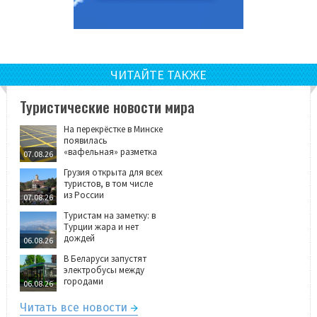
ЧИТАЙТЕ ТАКЖЕ
Туристические новости мира
На перекрёстке в Минске
появилась
«вафельная» разметка
07.08.26
Грузия открыта для всех
туристов, в том числе
из России
07.08.26
Туристам на заметку: в
Турции жара и нет
дождей
06.08.26
В Беларуси запустят
электробусы между
городами
06.08.26
Читать все новости