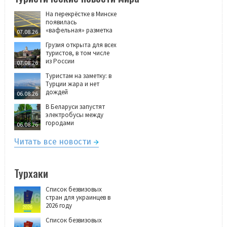
На перекрёстке в Минске
появилась
«вафельная» разметка
07.08.26
Грузия открыта для всех
туристов, в том числе
из России
07.08.26
Туристам на заметку: в
Турции жара и нет
дождей
06.08.26
В Беларуси запустят
электробусы между
городами
06.08.26
Читать все новости
Турхаки
Список безвизовых
стран для украинцев в
2026 году
Список безвизовых