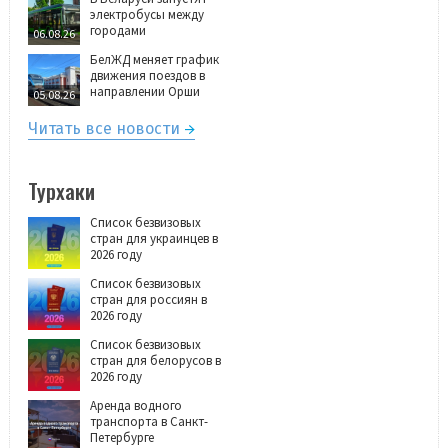
электробусы между
городами
06.08.26
БелЖД меняет график
движения поездов в
направлении Орши
05.08.26
Читать все новости
Турхаки
Список безвизовых
стран для украинцев в
2026 году
Список безвизовых
стран для россиян в
2026 году
Список безвизовых
стран для белорусов в
2026 году
Аренда водного
транспорта в Санкт-
Петербурге