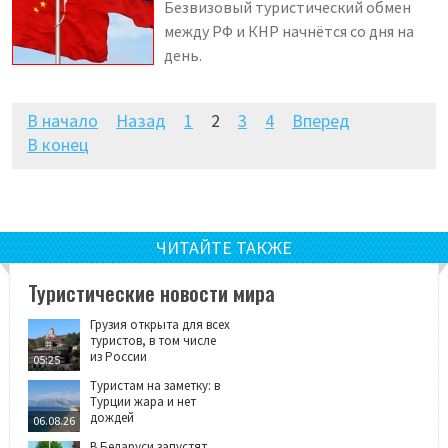
Безвизовый туристический обмен
между РФ и КНР начнётся со дня на
день.
В начало
Назад
1
2
3
4
Вперед
В конец
ЧИТАЙТЕ ТАКЖЕ
Туристические новости мира
Грузия открыта для всех
туристов, в том числе
из России
05:25
Туристам на заметку: в
Турции жара и нет
дождей
06.08.26
В Беларуси запустят