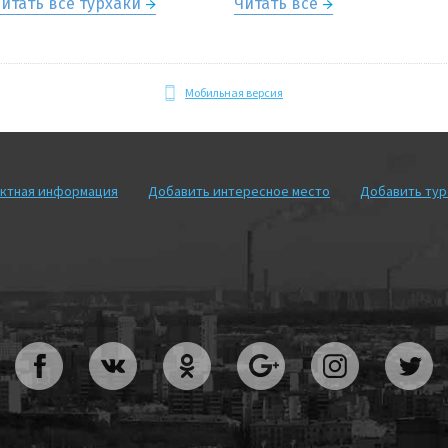
итать все турхаки
Читать всё
Мобильная версия
ктная информация
Добавить интересное место
Добавить ту