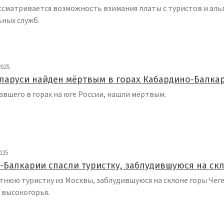
сматривается возможность взимания платы с туристов и альп
ных служб.
2025
еларуси найден мёртвым в горах Кабардино-Балка
авшего в горах на юге России, нашли мёртвым.
025
-Балкарии спасли туристку, заблудившуюся на ск
тнюю туристку из Москвы, заблудившуюся на склоне горы Чег
 высокогорья.