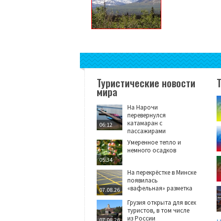
Туристические новости
мира
На Нарочи
перевернулся
катамаран с
06:12
пассажирами
Умеренное тепло и
немного осадков
05:34
На перекрёстке в Минске
появилась
«вафельная» разметка
07.08.26
Грузия открыта для всех
туристов, в том числе
из России
07.08.26