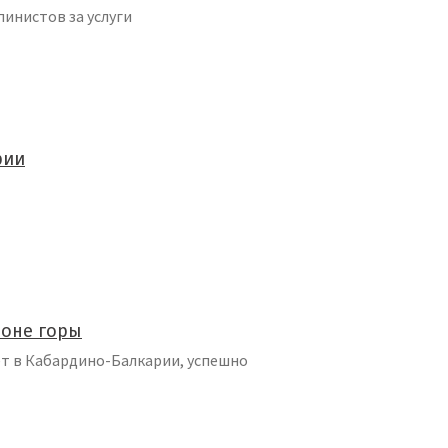
инистов за услуги
рии
лоне горы
ет в Кабардино-Балкарии, успешно