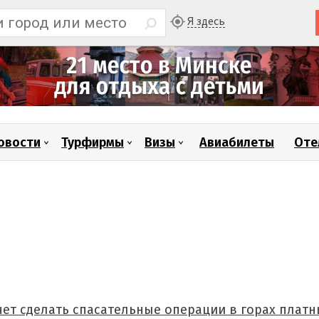
Я здесь
овости
Турфирмы
Визы
Авиабилеты
Оте
ет сделать спасательные операции в горах платн