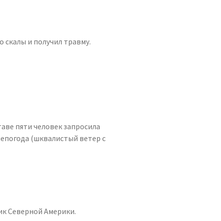
о скалы и получил травму.
таве пяти человек запросила
непогода (шквалистый ветер с
к Северной Америки.