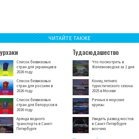
ЧИТАЙТЕ ТАКЖЕ
Турхаки
Тудасюдашество
Список безвизовых
Что посмотреть в
стран для украинцев в
Железноводске за 2 дня
2026 году
Список безвизовых
Конец летнего
стран для россиян в
туристического сезона
2026 году
2025 в Москве
Список безвизовых
Речные и морские
стран для белорусов в
круизы
2026 году
Аренда водного
Увидеть развод мостов
транспорта в Санкт-
в Санкт-Петербурге
Петербурге
воочию