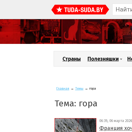
Страны
Полезняшки
Н
Главная
→
Темы
→
гора
Тема: гора
06:39, 06 марта 2026
Франция хоч