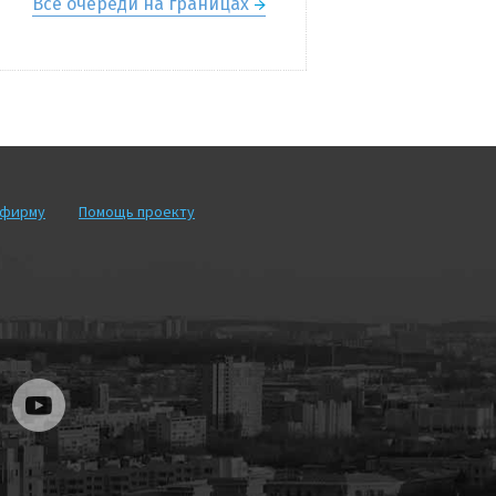
Все очереди на границах
рфирму
Помощь проекту