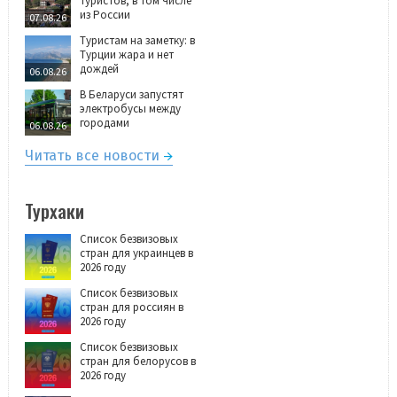
туристов, в том числе
из России
07.08.26
Туристам на заметку: в
Турции жара и нет
дождей
06.08.26
В Беларуси запустят
электробусы между
городами
06.08.26
Читать все новости
Турхаки
Список безвизовых
стран для украинцев в
2026 году
Список безвизовых
стран для россиян в
2026 году
Список безвизовых
стран для белорусов в
2026 году