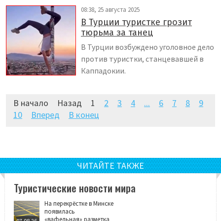
08:38, 25 августа 2025
В Турции туристке грозит
тюрьма за танец
В Турции возбуждено уголовное дело
против туристки, станцевавшей в
Каппадокии.
В начало
Назад
1
2
3
4
...
6
7
8
9
10
Вперед
В конец
ЧИТАЙТЕ ТАКЖЕ
Туристические новости мира
На перекрёстке в Минске
появилась
«вафельная» разметка
07.08.26