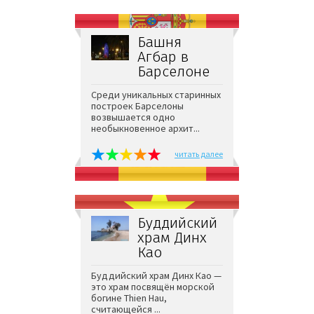
Башня
Агбар в
Барселоне
Среди уникальных старинных
построек Барселоны
возвышается одно
необыкновенное архит...
читать далее
Буддийский
храм Динх
Каo
Буддийский храм Динх Каo —
это храм посвящён морской
богине Thien Hau,
считающейся ...