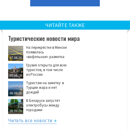
ЧИТАЙТЕ ТАКЖЕ
Туристические новости мира
На перекрёстке в Минске
появилась
«вафельная» разметка
07.08.26
Грузия открыта для всех
туристов, в том числе
из России
07.08.26
Туристам на заметку: в
Турции жара и нет
дождей
06.08.26
В Беларуси запустят
электробусы между
городами
06.08.26
Читать все новости