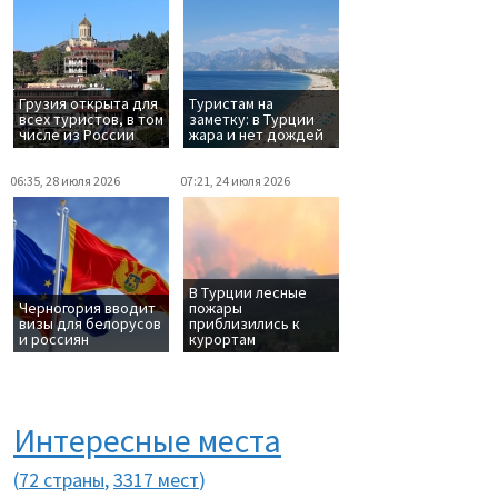
Грузия открыта для
Туристам на
всех туристов, в том
заметку: в Турции
числе из России
жара и нет дождей
06:35, 28 июля 2026
07:21, 24 июля 2026
В Турции лесные
Черногория вводит
пожары
визы для белорусов
приблизились к
и россиян
курортам
Интересные места
(
72 страны
,
3317 мест
)