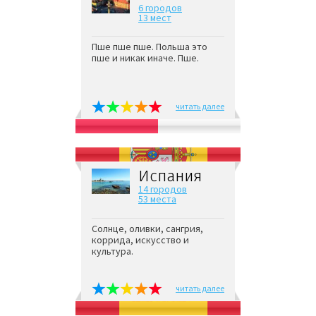
6 городов
13 мест
Пше пше пше. Польша это
пше и никак иначе. Пше.
читать далее
Испания
14 городов
53 места
Солнце, оливки, сангрия,
коррида, искусство и
культура.
читать далее