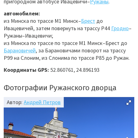
пригородном автобусе Ивацевичи–
Ружаны
.
автомобилем:
из Минска по трассе М1 Минск–
Брест
до
Ивацевичей, затем повернуть на трассу P44
Гродно
–
Ружаны–Ивацевичи;
из Минска по трассе по трассе М1 Минск–Брест до
Барановичей
, за Барановичами поворот на трассу
P99 на Слоним, из Слонима по трассе P85 до Ружан.
Координаты GPS:
52.860761, 24.896193
Фотографии Ружанского дворца
Автор:
Андрей Петров