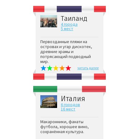
Таиланд
4 города
5 мест
Первозданные пляжи на
островах и угар дискотек,
древние храмы и
потрясающий подводный
мир.
читать далее
Италия
6 городов
16 мест
Макаронники, фанаты
футбола, хорошее вино,
сохранённая культура.