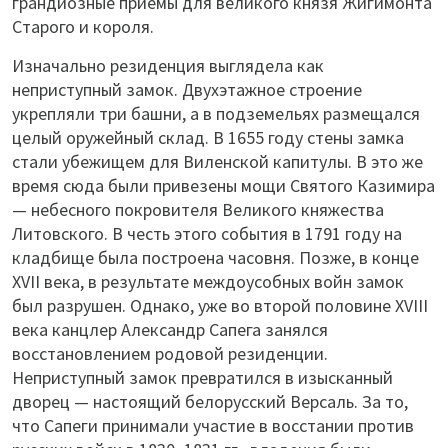
грандиозные приёмы для великого князя Жигимонта
Старого и короля.
Изначально резиденция выглядела как
неприступный замок. Двухэтажное строение
укрепляли три башни, а в подземельях размещался
целый оружейный склад. В 1655 году стены замка
стали убежищем для Виленской капитулы. В это же
время сюда были привезены мощи Святого Казимира
— небесного покровителя Великого княжества
Литовского. В честь этого события в 1791 году на
кладбище была построена часовня. Позже, в конце
XVII века, в результате междоусобных войн замок
был разрушен. Однако, уже во второй половине XVIII
века канцлер Александр Сапега занялся
восстановлением родовой резиденции.
Неприступный замок превратился в изысканный
дворец — настоящий белорусский Версаль. За то,
что Сапеги принимали участие в восстании против