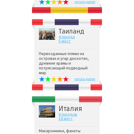
читать далее
Таиланд
4 города
5 мест
Первозданные пляжи на
островах и угар дискотек,
древние храмы и
потрясающий подводный
мир.
читать далее
Италия
6 городов
16 мест
Макаронники, фанаты