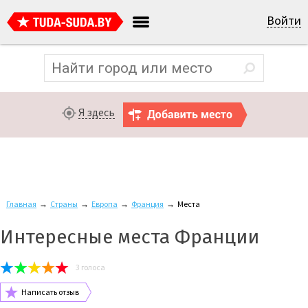
Войти
Я здесь
Главная
→
Страны
→
Европа
→
Франция
→
Места
Интересные места Франции
3
голоса
Написать отзыв