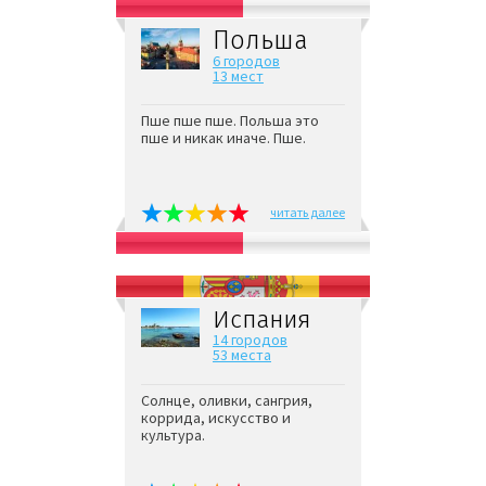
Польша
6 городов
13 мест
Пше пше пше. Польша это
пше и никак иначе. Пше.
читать далее
Испания
14 городов
53 места
Солнце, оливки, сангрия,
коррида, искусство и
культура.