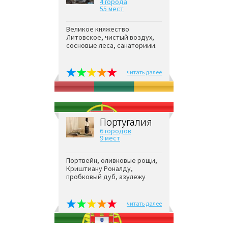
4 города
55 мест
Великое княжество
Литовское, чистый воздух,
сосновые леса, санаториии.
читать далее
Португалия
6 городов
9 мест
Портвейн, оливковые рощи,
Криштиану Роналду,
пробковый дуб, азулежу
читать далее