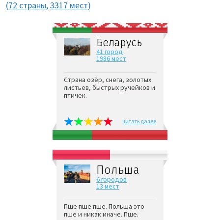
(
72 страны
,
3317 мест
)
Беларусь
41 город
1986 мест
Страна озёр, снега, золотых
листьев, быстрых ручейков и
птичек.
читать далее
Польша
6 городов
13 мест
Пше пше пше. Польша это
пше и никак иначе. Пше.