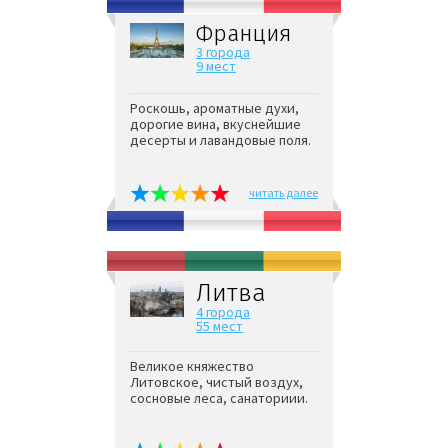
Франция
3 города
9 мест
Роскошь, ароматные духи,
дорогие вина, вкуснейшие
десерты и лавандовые поля.
читать далее
Литва
4 города
55 мест
Великое княжество
Литовское, чистый воздух,
сосновые леса, санаториии.