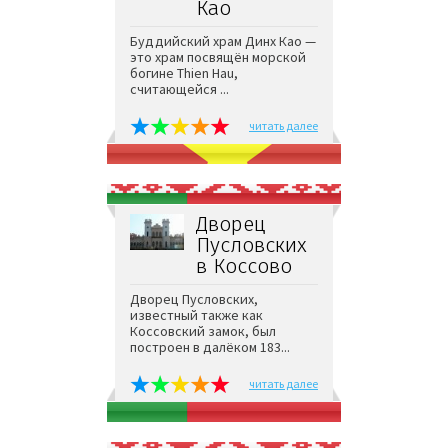
Каo
Буддийский храм Динх Каo —
это храм посвящён морской
богине Thien Hau,
считающейся ...
читать далее
Дворец
Пусловских
в Коссово
Дворец Пусловских,
известный также как
Коссовский замок, был
построен в далёком 183...
читать далее