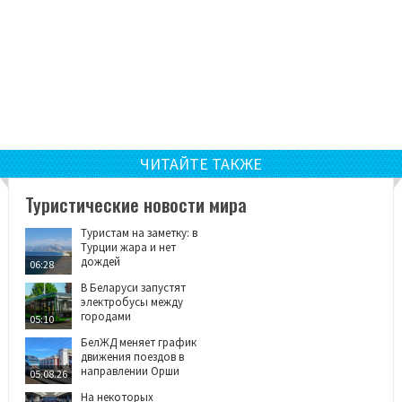
ЧИТАЙТЕ ТАКЖЕ
Туристические новости мира
Туристам на заметку: в
Турции жара и нет
дождей
06:28
В Беларуси запустят
электробусы между
городами
05:10
БелЖД меняет график
движения поездов в
направлении Орши
05.08.26
На некоторых