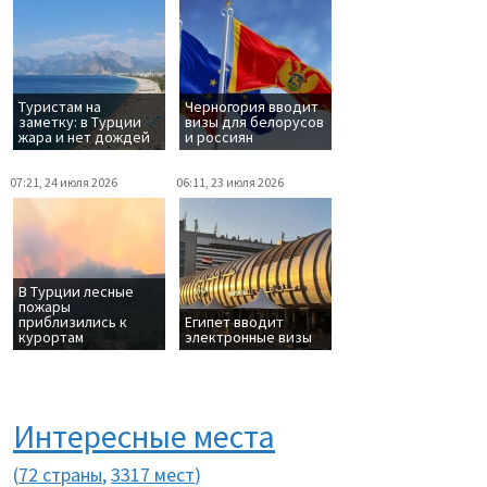
Туристам на
Черногория вводит
заметку: в Турции
визы для белорусов
жара и нет дождей
и россиян
07:21, 24 июля 2026
06:11, 23 июля 2026
В Турции лесные
пожары
приблизились к
Египет вводит
курортам
электронные визы
Интересные места
(
72 страны
,
3317 мест
)