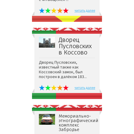
читать далее
Дворец
Пусловских
в Коссово
Дворец Пусловских,
известный также как
Коссовский замок, был
построен в далёком 183...
читать далее
Мемориально-
этнографический
комплекс
Забродье