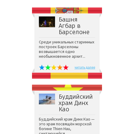
Башня
Агбар в
Барселоне
Среди уникальных старинных
построек Барселоны
возвышается одно
необыкновенное архит...
читать далее
Буддийский
храм Динх
Каo
Буддийский храм Динх Каo —
это храм посвящён морской
богине Thien Hau,
считающейся ...