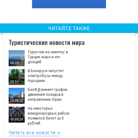
ЧИТАЙТЕ ТАКЖЕ
Туристические новости мира
Туристам на заметку: в
Турции жара и нет
дождей
06:28
В Беларуси запустят
электробусы между
городами
05:10
БелЖД меняет график
движения поездов в
направлении Орши
05.08.26
На некоторых
международных рейсах
появился билет за 0
05.08.26
рублей
Читать все новости