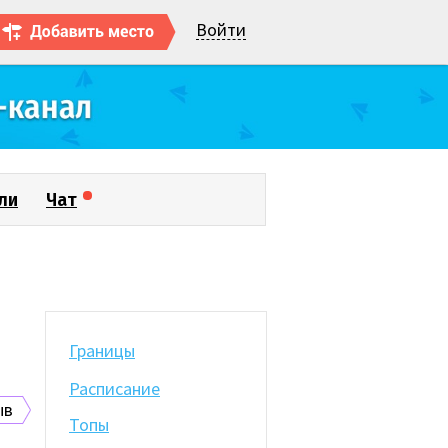
Войти
ли
Чат
Границы
Расписание
ыв
Топы