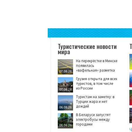
Туристические новости
мира
На перекрёстке в Минске
появилась
«вафельная» разметка
07.08.26
Грузия открыта для всех
туристов, в том числе
из России
07.08.26
Туристам на заметку: в
Турции жара и нет
дождей
06.08.26
В Беларуси запустят
электробусы между
городами
06.08.26
Ч