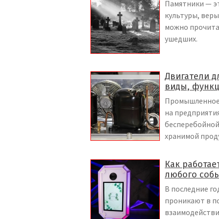
Памятники — эт
культуры, веры
можно прочитат
ушедших.
Двигатели д
виды, функ
Промышленное 
на предприятия
бесперебойной 
хранимой прод
Как работае
любого соб
В последние г
проникают в п
взаимодействия