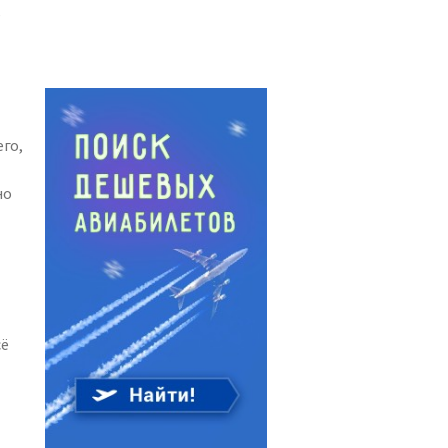
,
го,
но
сё