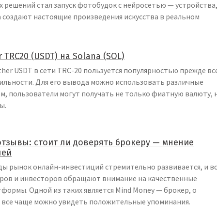
 решений стал запуск фотобудок с нейросетью — устройства
а создают настоящие произведения искусства в реальном
 TRC20 (USDT) на Solana (SOL)
her USDT в сети TRC-20 пользуется популярностью прежде все
ильности. Для его вывода можно использовать различные
м, пользователи могут получать не только фиатную валюту, 
ы.
отзывы: стоит ли доверять брокеру — мнение
лей
ды рынок онлайн-инвестиций стремительно развивается, и в
ров и инвесторов обращают внимание на качественные
ормы. Одной из таких является Mind Money — брокер, о
и все чаще можно увидеть положительные упоминания.