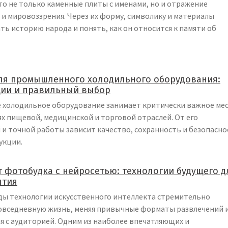
о не только каменные плиты с именами, но и отражение
 и мировоззрения. Через их форму, символику и материалы
ь историю народа и понять, как он относится к памяти об
ля промышленного холодильного оборудования:
ции и правильный выбор
холодильное оборудование занимает критически важное ме
х пищевой, медицинской и торговой отраслей. От его
и точной работы зависит качество, сохранность и безопасно
укции.
т фотобудка с нейросетью: технологии будущего д
ытия
оды технологии искусственного интеллекта стремительно
овседневную жизнь, меняя привычные форматы развлечений 
 с аудиторией. Одним из наиболее впечатляющих и