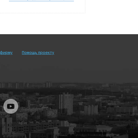
рфирму
Помощь проекту