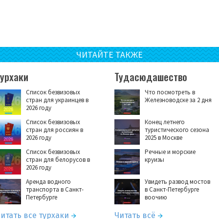
ЧИТАЙТЕ ТАКЖЕ
Турхаки
Тудасюдашество
Список безвизовых
Что посмотреть в
стран для украинцев в
Железноводске за 2 дня
2026 году
Список безвизовых
Конец летнего
стран для россиян в
туристического сезона
2026 году
2025 в Москве
Список безвизовых
Речные и морские
стран для белорусов в
круизы
2026 году
Аренда водного
Увидеть развод мостов
транспорта в Санкт-
в Санкт-Петербурге
Петербурге
воочию
итать все турхаки
Читать всё