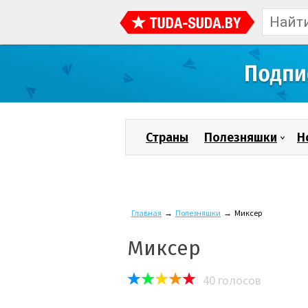
Страны
Полезняшки
Н
Главная
→
Полезняшки
→
Миксер
Миксер
40
голосов