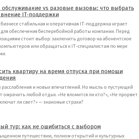
 обслуживание vs разовые вызовы: что выбрать
авнение IT-поддержки
бизнесе стабильная и оперативная IT-поддержка играет
 для обеспечения бесперебойной работы компании. Перед
изациями стоит выбор: заключить договор на абонентское
компьютеров или обращаться к IT-специалистам по мере
ми.
сить квартиру на время отпуска при помощи
дения
 расслабления и новых впечатлений. Но мысль о пустующей
 омрачить любой отдых. «Не вломится ли кто?», «Не прорвет
тключат ли свет?» — знакомые страхи?
ый тур: как не ошибиться с выбором
сыщенном путешествии, полном открытий и культурных