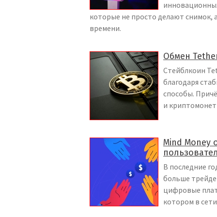
инновационных
которые не просто делают снимок, 
времени.
Обмен Tether
Стейблкоин Tet
благодаря стаб
способы. Причё
и криптомонет
Mind Money 
пользовате
В последние го
больше трейде
цифровые платф
котором в сет