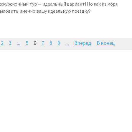
скурсионный тур — идеальный вариант! Но как из моря
ыловить именно вашу идеальную поездку?
2
3
...
5
6
7
8
9
...
Вперед
В конец