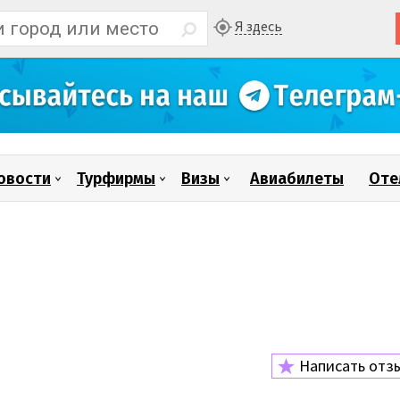
Я здесь
овости
Турфирмы
Визы
Авиабилеты
Оте
Написать отз