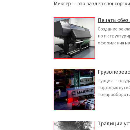
Миксер — это раздел спонсорски
Печать «без 
Создание рекла
но и структур
оформления мак
Грузоперево
Турция — госуд
торговых путе
товарооборота 
Традиции ус