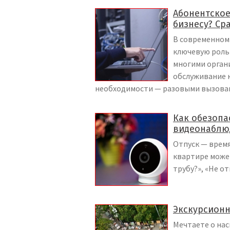
Абонентское
бизнесу? Ср
В современном 
ключевую роль
многими орган
обслуживание 
необходимости — разовыми вызова
Как обезопа
видеонаблю
Отпуск — время
квартире может
трубу?», «Не о
Экскурсионн
Мечтаете о на