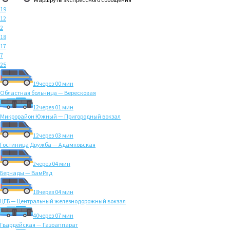
19
12
2
18
17
7
25
19
через 00 мин
Областная больница — Вересковая
12
через 01 мин
Микрорайон Южный — Пригородный вокзал
12
через 03 мин
Гостиница Дружба — Адамковская
2
через 04 мин
Бернады — ВамРад
18
через 04 мин
ЦГБ — Центральный железнодорожный вокзал
40
через 07 мин
Гвардейская — Газоаппарат