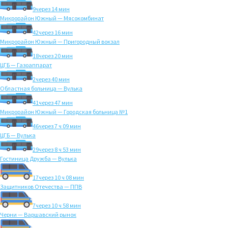
9
через 14 мин
Микрорайон Южный — Мясокомбинат
42
через 16 мин
Микрорайон Южный — Пригородный вокзал
18
через 20 мин
ЦГБ — Газоаппарат
2
через 40 мин
Областная больница — Вулька
41
через 47 мин
Микрорайон Южный — Городская больница №1
46
через 7 ч 09 мин
ЦГБ — Вулька
29
через 8 ч 53 мин
Гостиница Дружба — Вулька
17
через 10 ч 08 мин
Защитников Отечества — ППВ
7
через 10 ч 58 мин
Черни — Варшавский рынок