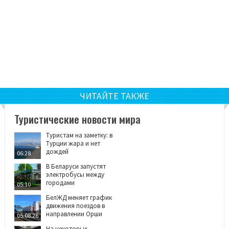
ЧИТАЙТЕ ТАКЖЕ
Туристические новости мира
Туристам на заметку: в
Турции жара и нет
дождей
06:28
В Беларуси запустят
электробусы между
городами
05:10
БелЖД меняет график
движения поездов в
направлении Орши
05.08.26
На некоторых