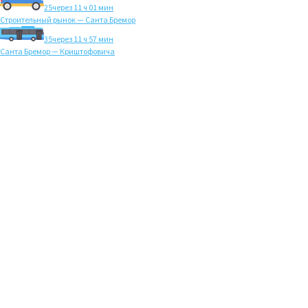
25
через 11 ч 01 мин
Строительный рынок — Санта Бремор
35
через 11 ч 57 мин
Санта Бремор — Криштофовича