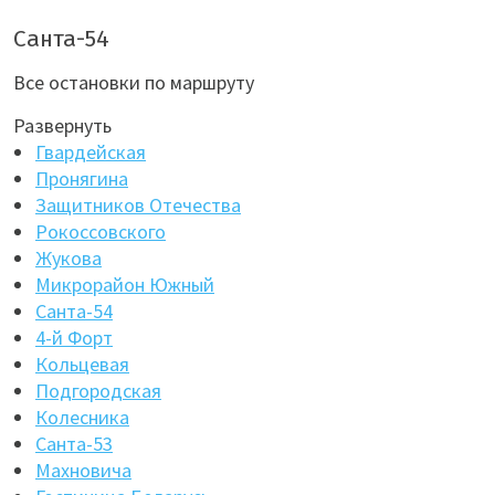
Санта-54
Все остановки по маршруту
Развернуть
Гвардейская
Пронягина
Защитников Отечества
Рокоссовского
Жукова
Микрорайон Южный
Санта-54
4-й Форт
Кольцевая
Подгородская
Колесника
Санта-53
Махновича