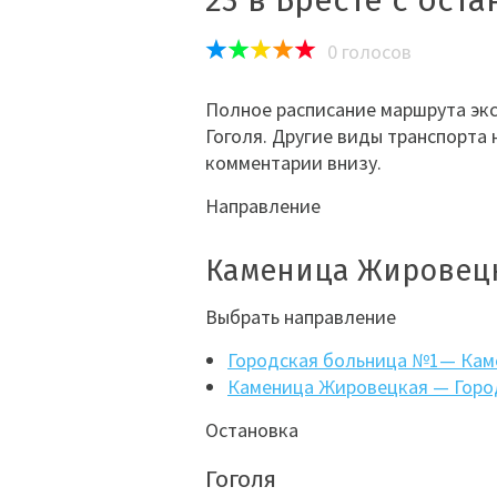
23 в Бресте с ост
0
голосов
Полное расписание маршрута экс
Гоголя. Другие виды транспорта 
комментарии внизу.
Направление
Каменица Жировецк
Выбрать направление
Городская больница №1— Кам
Каменица Жировецкая — Горо
Остановка
Гоголя