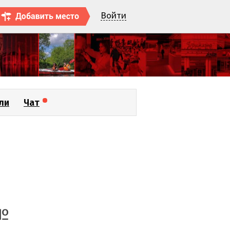
Войти
ли
Чат
 №