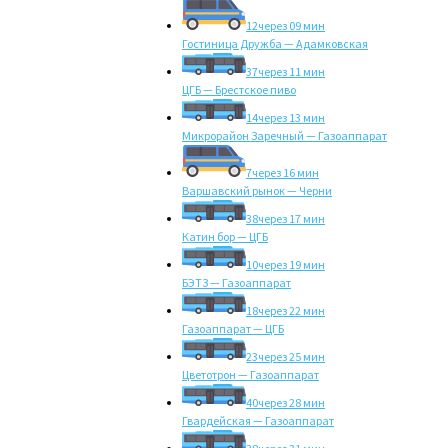
12
через 09 мин
Гостиница Дружба — Адамковская
37
через 11 мин
ЦГБ — Брестское пиво
14
через 13 мин
Микрорайон Заречный — Газоаппарат
7
через 16 мин
Варшавский рынок — Черни
38
через 17 мин
Катин бор — ЦГБ
10
через 19 мин
БЭТЗ — Газоаппарат
18
через 22 мин
Газоаппарат — ЦГБ
23
через 25 мин
Цветотрон — Газоаппарат
40
через 28 мин
Гвардейская — Газоаппарат