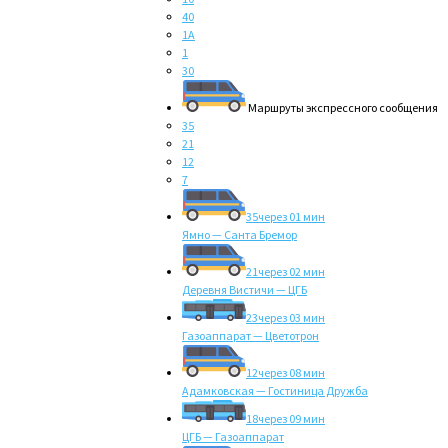
40
1А
1
30
Маршруты экспрессного сообщения
35
21
12
7
35
через 01 мин
Ямно — Санта Бремор
21
через 02 мин
Деревня Вистичи — ЦГБ
23
через 03 мин
Газоаппарат — Цветотрон
12
через 08 мин
Адамковская — Гостиница Дружба
18
через 09 мин
ЦГБ — Газоаппарат