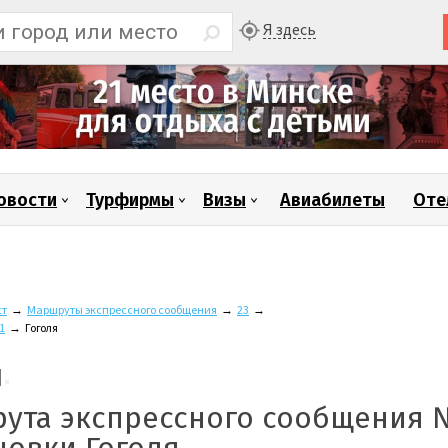
Я здесь
овости
Турфирмы
Визы
Авиабилеты
Оте
ст
→
Маршруты экспрессного сообщения
→
23
→
1
→
Гоголя
рута экспрессного сообщения