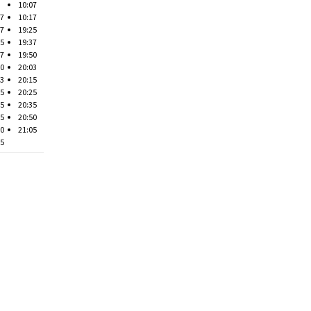
10:07
07
10:17
17
19:25
25
19:37
37
19:50
50
20:03
03
20:15
15
20:25
25
20:35
35
20:50
50
21:05
05