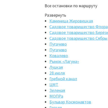
Все остановки по маршруту
Развернуть
Каменица Жировецкая
Садовое товарищество Флора
Садовое товарищество Берёз
Садовое товарищество Сябры
Пугачево
Пугачево
Ковалево
Рынок «Лагуна»
Луцкая
28 июля
Гребной канал
ЦМТ
Зеленая
МОПРа
Бульвар Космонавтов
Гоголя