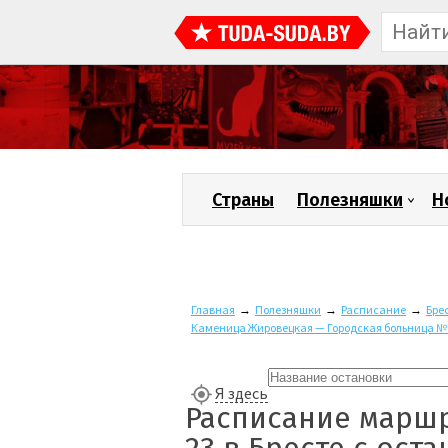
Страны
Полезняшки
Н
Главная
→
Полезняшки
→
Расписание
→
Бре
Каменица Жировецкая — Городская больница №
Я здесь
Расписание марш