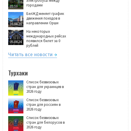
электробусы между
городами
05:10
БелЖД меняет график
движения поездов в
направлении Орши
05.08.26
На некоторых
международных рейсах
появился билет за 0
05.08.26
рублей
Читать все новости
Турхаки
Список безвизовых
стран для украинцев в
2026 году
Список безвизовых
стран для россиян в
2026 году
Список безвизовых
стран для белорусов в
2026 году