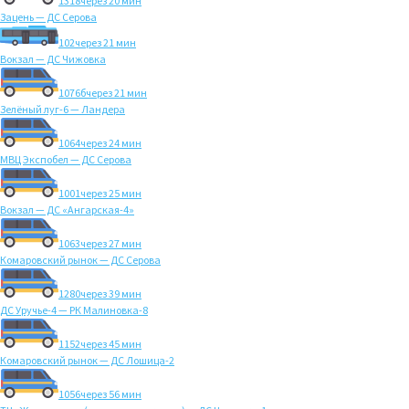
1318
через 20 мин
Зацень — ДС Серова
102
через 21 мин
Вокзал — ДС Чижовка
1076б
через 21 мин
Зелёный луг-6 — Ландера
1064
через 24 мин
МВЦ Экспобел — ДС Серова
1001
через 25 мин
Вокзал — ДС «Ангарская-4»
1063
через 27 мин
Комаровский рынок — ДС Серова
1280
через 39 мин
ДС Уручье-4 — РК Малиновка-8
1152
через 45 мин
Комаровский рынок — ДС Лошица-2
1056
через 56 мин