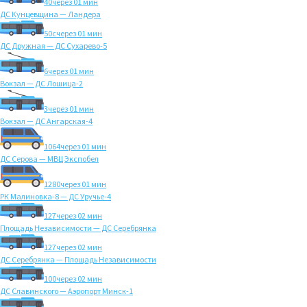
40
через 01 мин
ДС Кунцевщина — Ландера
50с
через 01 мин
ДС Дружная — ДС Сухарево-5
6
через 01 мин
Вокзал — ДС Лошица-2
3
через 01 мин
Вокзал — ДС Ангарская-4
1064
через 01 мин
ДС Серова — МВЦ Экспобел
1280
через 01 мин
РК Малиновка-8 — ДС Уручье-4
127
через 02 мин
Площадь Независимости — ДС Серебрянка
127
через 02 мин
ДС Серебрянка — Площадь Независимости
100
через 02 мин
ДС Славинского — Аэропорт Минск-1