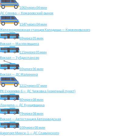
1063
через 04 мин
ДС Серова — Комаровский рынок
1547
через 04 мин
Железнодорожная станция Колодищи — Корженевского
69
через 05 мин
Вокзал — Масюковщина
115э
через 05 мин
Вокзал — Тубдиспансер
30
через 06 мин
Вокзал — ДС Малинина
1212
через 07 мин
РК Сухарево-6 — ДС Чижовка (конечный пункт)
40
через 08 мин
Ландера — ДС Кунцевщина
79
через 08 мин
Вокзал — Автостанция Автозаводская
100
через 08 мин
Аэропорт Минск-1 — ДС Славинского