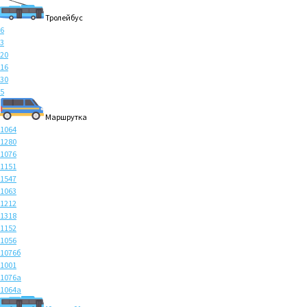
Тролейбус
6
3
20
16
30
5
Маршрутка
1064
1280
1076
1151
1547
1063
1212
1318
1152
1056
1076б
1001
1076а
1064а