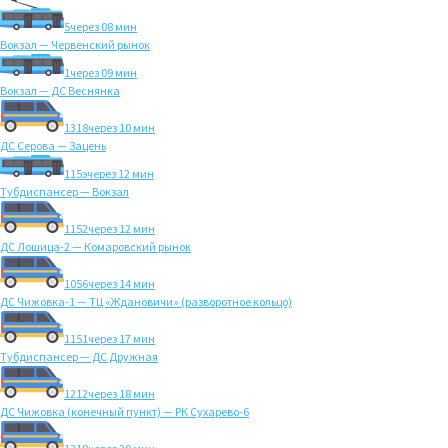
5
через 08 мин
Вокзал — Червенский рынок
1
через 09 мин
Вокзал — ДС Веснянка
1318
через 10 мин
ДС Серова — Зацень
115э
через 12 мин
Тубдиспансер — Вокзал
1152
через 12 мин
ДС Лошица-2 — Комаровский рынок
1056
через 14 мин
ДС Чижовка-1 — ТЦ «Ждановичи» (разворотное кольцо)
1151
через 17 мин
Тубдиспансер — ДС Дружная
1212
через 18 мин
ДС Чижовка (конечный пункт) — РК Сухарево-6