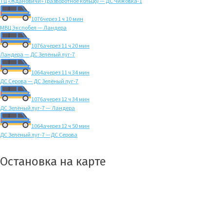
ТЦ «Ждановичи» (разворотное кольцо) — ДС Чижовка-1
1076
через 1 ч 10 мин
МВЦ Экспобел — Ландера
1076а
через 11 ч 20 мин
Ландера — ДС Зелёный луг-7
1064а
через 11 ч 34 мин
ДС Серова — ДС Зелёный луг-7
1076а
через 12 ч 34 мин
ДС Зелёный луг-7 — Ландера
1064а
через 12 ч 50 мин
ДС Зелёный луг-7 —ДС Серова
Остановка на карте