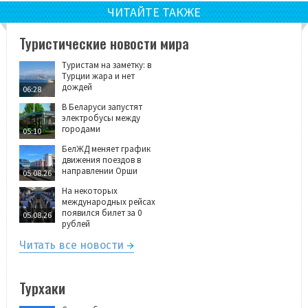
ЧИТАЙТЕ ТАКЖЕ
Туристические новости мира
Туристам на заметку: в
Турции жара и нет
дождей
06:28
В Беларуси запустят
электробусы между
городами
05:10
БелЖД меняет график
движения поездов в
направлении Орши
05.08.26
На некоторых
международных рейсах
появился билет за 0
05.08.26
рублей
Читать все новости
Турхаки