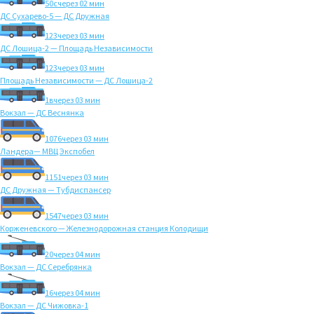
50с
через 02 мин
ДС Сухарево-5 — ДС Дружная
123
через 03 мин
ДС Лошица-2 — Площадь Независимости
123
через 03 мин
Площадь Независимости — ДС Лошица-2
1в
через 03 мин
Вокзал — ДС Веснянка
1076
через 03 мин
Ландера— МВЦ Экспобел
1151
через 03 мин
ДС Дружная — Тубдиспансер
1547
через 03 мин
Корженевского — Железнодорожная станция Колодищи
20
через 04 мин
Вокзал — ДС Серебрянка
16
через 04 мин
Вокзал — ДС Чижовка-1