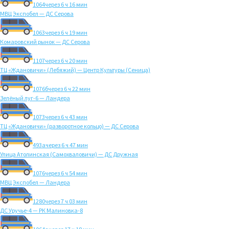
1064
через 6 ч 16 мин
МВЦ Экспобел — ДС Серова
1063
через 6 ч 19 мин
Комаровский рынок — ДС Серова
1107
через 6 ч 20 мин
ТЦ «Ждановичи» (Лебяжий) — Центр Культуры (Сеница)
1076б
через 6 ч 22 мин
Зелёный луг-6 — Ландера
1073
через 6 ч 43 мин
ТЦ «Ждановичи» (разворотное кольцо) — ДС Серова
493а
через 6 ч 47 мин
Улица Атолинская (Самохваловичи) — ДС Дружная
1076
через 6 ч 54 мин
МВЦ Экспобел — Ландера
1280
через 7 ч 03 мин
ДС Уручье-4 — РК Малиновка-8