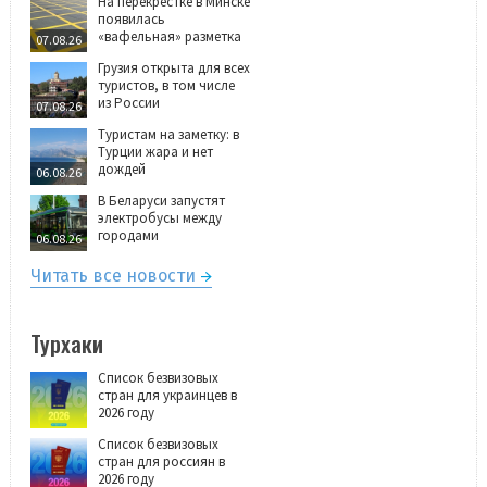
На перекрёстке в Минске
появилась
«вафельная» разметка
07.08.26
Грузия открыта для всех
туристов, в том числе
из России
07.08.26
Туристам на заметку: в
Турции жара и нет
дождей
06.08.26
В Беларуси запустят
электробусы между
городами
06.08.26
Читать все новости
Турхаки
Список безвизовых
стран для украинцев в
2026 году
Список безвизовых
стран для россиян в
2026 году