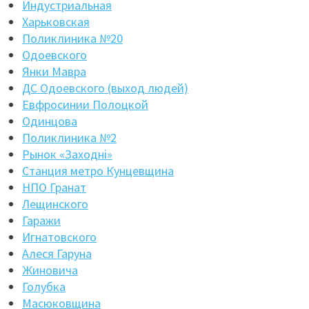
Индустриальная
Харьковская
Поликлиника №20
Одоевского
Янки Мавра
ДС Одоевского (выход людей)
Евфросинии Полоцкой
Одинцова
Поликлиника №2
Рынок «Заходнi»
Станция метро Кунцевщина
НПО Гранат
Лещинского
Гаражи
Игнатовского
Алеся Гаруна
Жиновича
Голубка
Масюковщина