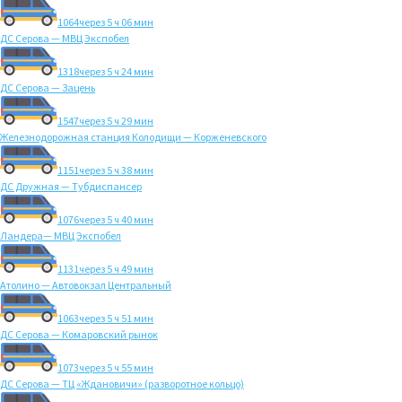
1064
через 5 ч 06 мин
ДС Серова — МВЦ Экспобел
1318
через 5 ч 24 мин
ДС Серова — Зацень
1547
через 5 ч 29 мин
Железнодорожная станция Колодищи — Корженевского
1151
через 5 ч 38 мин
ДС Дружная — Тубдиспансер
1076
через 5 ч 40 мин
Ландера— МВЦ Экспобел
1131
через 5 ч 49 мин
Атолино — Автовокзал Центральный
1063
через 5 ч 51 мин
ДС Серова — Комаровский рынок
1073
через 5 ч 55 мин
ДС Серова — ТЦ «Ждановичи» (разворотное кольцо)