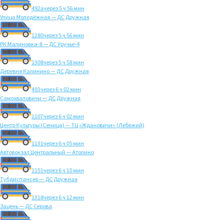
492а
через 5 ч 56 мин
Улица Молодёжная — ДС Дружная
1280
через 5 ч 56 мин
РК Малиновка-8 — ДС Уручье-4
1308
через 5 ч 58 мин
Деревня Калинино — ДС Дружная
493
через 6 ч 02 мин
Самохваловичи — ДС Дружная
1107
через 6 ч 02 мин
Центр Культуры (Сеница) — ТЦ «Ждановичи» (Лебяжий)
1131
через 6 ч 05 мин
Автовокзал Центральный — Атолино
1151
через 6 ч 10 мин
Тубдиспансер — ДС Дружная
1318
через 6 ч 12 мин
Зацень — ДС Серова