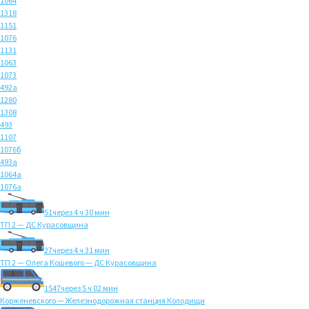
1064
1318
1151
1076
1131
1063
1073
492а
1280
1308
493
1107
1076б
493а
1064а
1076а
51
через 4 ч 30 мин
ТП 2 — ДС Курасовщина
27
через 4 ч 31 мин
ТП 2 — Олега Кошевого — ДС Курасовщина
1547
через 5 ч 02 мин
Корженевского — Железнодорожная станция Колодищи