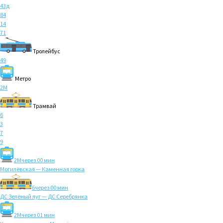
43д
84
14
71
Тролейбус
49
Метро
2M
Трамвай
6
3
7
9
2M
через 00 мин
Могилёвская — Каменная горка
6
через 00 мин
ДС Зелёный луг — ДС Серебрянка
2M
через 01 мин