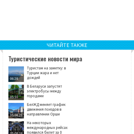
ЧИТАЙТЕ ТАКЖЕ
Туристические новости мира
Туристам на заметку: в
Турции жара и нет
дождей
06:28
В Беларуси запустят
электробусы между
городами
05:10
БелЖД меняет график
движения поездов в
направлении Орши
05.08.26
На некоторых
международных рейсах
появился билет за 0
05.08.26