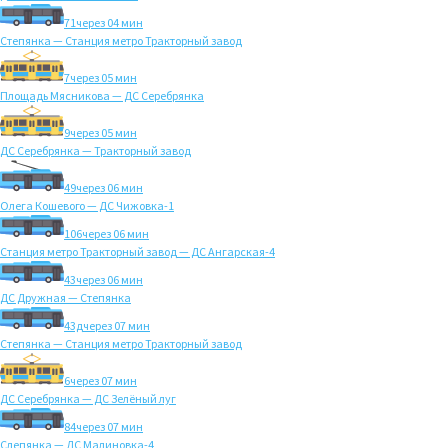
71
через 04 мин
Степянка — Станция метро Тракторный завод
7
через 05 мин
Площадь Мясникова — ДС Серебрянка
9
через 05 мин
ДС Серебрянка — Тракторный завод
49
через 06 мин
Олега Кошевого — ДС Чижовка-1
106
через 06 мин
Станция метро Тракторный завод — ДС Ангарская-4
43
через 06 мин
ДС Дружная — Степянка
43д
через 07 мин
Степянка — Станция метро Тракторный завод
6
через 07 мин
ДС Серебрянка — ДС Зелёный луг
84
через 07 мин
Слепянка — ДС Малиновка-4