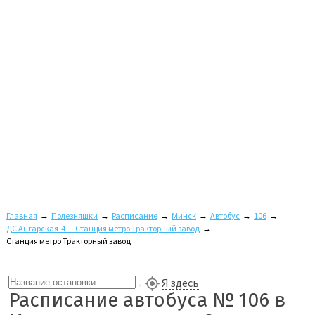
Главная
→
Полезняшки
→
Расписание
→
Минск
→
Автобус
→
106
→
ДС Ангарская-4 — Станция метро Тракторный завод
→
Станция метро Тракторный завод
Я здесь
Расписание автобуса № 106 в