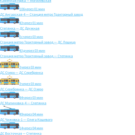
Каменная горка — Могилёвская
106
через 01 мин
ДС Ангарская-4 — Станция метро Тракторный завод
43
через 01 мин
Степянка — ДС Дружная
2с
через 03 мин
Станция метро Тракторный завод — ДС Лошица
43д
через 03 мин
Станция метро Тракторный завод — Степянка
3
через 03 мин
ДС Озеро — ДС Серебрянка
3
через 03 мин
ДС Серебрянка — ДС Озеро
84
через 03 мин
ДС Малиновка-4 — Слепянка
49
через 04 мин
ДС Чижовка-1 — Олега Кошевого
14
через 04 мин
ДС Восточная — Степянка