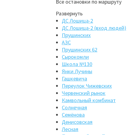
Все остановки по маршруту
Развернуть
ДС Лошица-2
ДС Лошица-2 (вход людей)
Прушинских
АЗС
Прушинских 62
Сырокомли
Школа №130
Янки Лучины
Гашкевича
Переулок Чижевских
Червенский рынок
Камвольный комбинат
Солнечная
Семёнова
Денисовская
Лесная