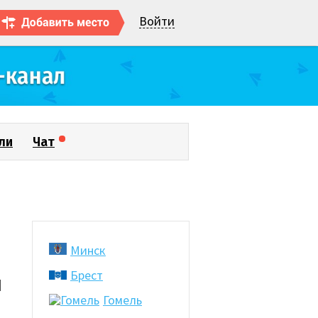
Войти
ли
Чат
Минск
Брест
и
Гомель