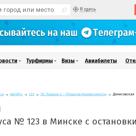
Я здесь
овости
Турфирмы
Визы
Авиабилеты
Оте
ск
→
Автобус
→
123
→
ДС Лошица-2 — Площадь Независимости
→
Денисовская
уса № 123 в Минске с остановк