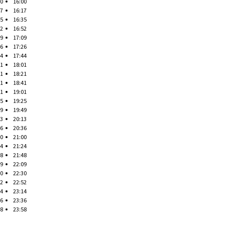
00
16:00
17
16:17
35
16:35
52
16:52
09
17:09
26
17:26
44
17:44
01
18:01
21
18:21
41
18:41
01
19:01
25
19:25
49
19:49
13
20:13
36
20:36
00
21:00
24
21:24
48
21:48
09
22:09
30
22:30
52
22:52
14
23:14
36
23:36
58
23:58