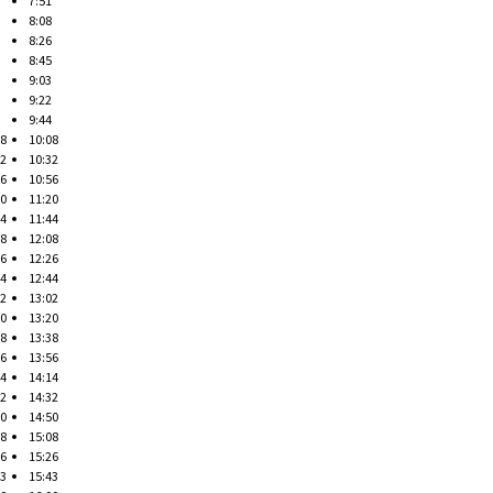
7:51
8:08
8:26
8:45
9:03
9:22
9:44
08
10:08
32
10:32
56
10:56
20
11:20
44
11:44
08
12:08
26
12:26
44
12:44
02
13:02
20
13:20
38
13:38
56
13:56
14
14:14
32
14:32
50
14:50
08
15:08
26
15:26
43
15:43