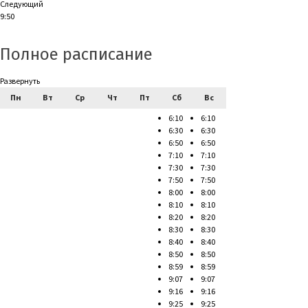
Следующий
9:50
Полное расписание
Развернуть
Пн
Вт
Ср
Чт
Пт
Сб
Вс
6:10
6:10
6:30
6:30
6:50
6:50
7:10
7:10
7:30
7:30
7:50
7:50
8:00
8:00
8:10
8:10
8:20
8:20
8:30
8:30
8:40
8:40
8:50
8:50
8:59
8:59
9:07
9:07
9:16
9:16
9:25
9:25