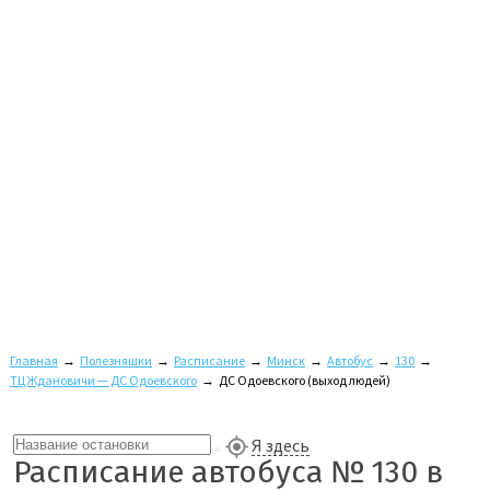
Главная
→
Полезняшки
→
Расписание
→
Минск
→
Автобус
→
130
→
ТЦ Ждановичи — ДС Одоевского
→
ДС Одоевского (выход людей)
Я здесь
Расписание автобуса № 130 в