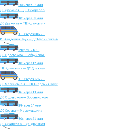
50с
через 07 мин
ДС Дружная — ДС Сухарево-5
101
через 08 мин
ДС Дружная — ТЦ Ждановичи
1134
через 08 мин
РК Академия Наук — ДС Малиновка-4
4
через 12 мин
ДС Одоевского — Бобруйская
101
через 12 мин
ТЦ Ждановичи — ДС Дружная
1134
через 12 мин
ДС Малиновка-4 — РК Академия Наук
163
через 13 мин
ДС Одоевского — Воронянского
28
через 14 мин
ДС Серова — Масюковщина
50с
через 21 мин
ДС Сухарево-5 — ДС Дружная