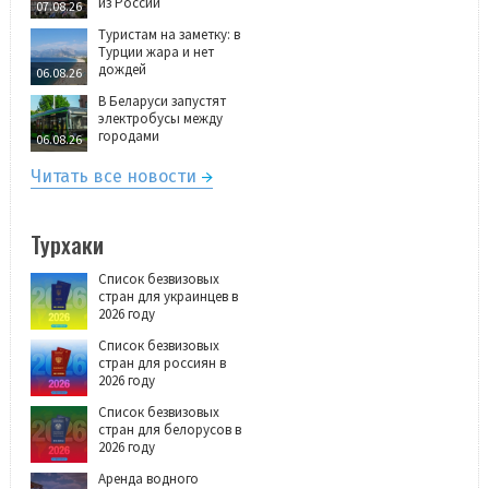
из России
07.08.26
Туристам на заметку: в
Турции жара и нет
дождей
06.08.26
В Беларуси запустят
электробусы между
городами
06.08.26
Читать все новости
Турхаки
Список безвизовых
стран для украинцев в
2026 году
Список безвизовых
стран для россиян в
2026 году
Список безвизовых
стран для белорусов в
2026 году
Аренда водного