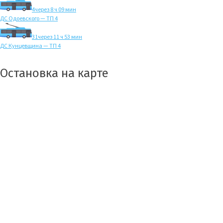
4
через 8 ч 09 мин
ДС Одоевского — ТП 4
31
через 11 ч 53 мин
ДС Кунцевщина — ТП 4
Остановка на карте