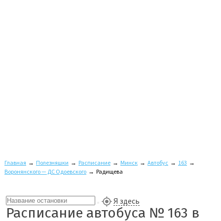
Главная
→
Полезняшки
→
Расписание
→
Минск
→
Автобус
→
163
→
Воронянского — ДС Одоевского
→
Радищева
Я здесь
Расписание автобуса № 163 в