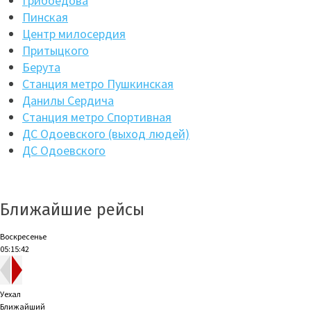
Грибоедова
Пинская
Центр милосердия
Притыцкого
Берута
Станция метро Пушкинская
Данилы Сердича
Станция метро Спортивная
ДС Одоевского (выход людей)
ДС Одоевского
Ближайшие рейсы
Воскресенье
05:15:43
Уехал
Ближайший