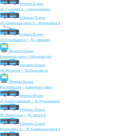
13
через 01 мин
ДС Сухарево-5 — Городской вал
116
через 02 мин
ДС Каменная горка-5 — Малиновка-8
31
через 02 мин
ДС Кунцевщина — ДС Семашко
2M
через 05 мин
Каменная горка — Могилёвская
101
через 05 мин
ДС Дружная — ТЦ Ждановичи
2M
через 08 мин
Могилёвская — Каменная горка
29
через 09 мин
ДС Карастояновой — ДС Кунцевщина
149
через 10 мин
РК Люцинская — ДС Запад-3
116
через 11 мин
Малиновка-8 — ДС Каменная горка-5