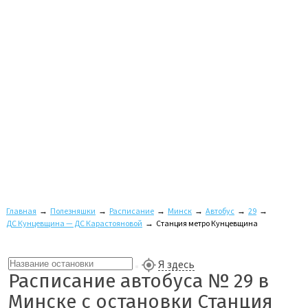
Главная
→
Полезняшки
→
Расписание
→
Минск
→
Автобус
→
29
→
ДС Кунцевщина — ДС Карастояновой
→
Станция метро Кунцевщина
Я здесь
Расписание автобуса № 29 в
Минске с остановки Станция