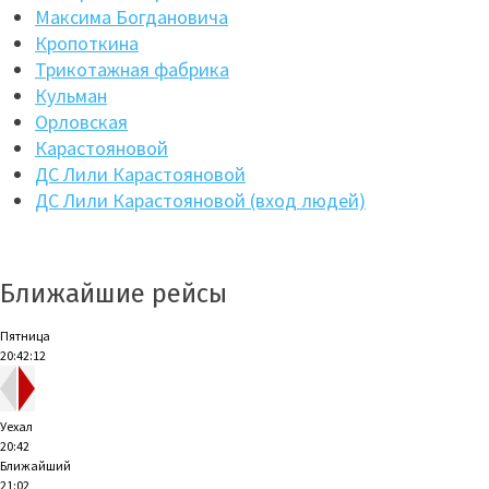
Максима Богдановича
Кропоткина
Трикотажная фабрика
Кульман
Орловская
Карастояновой
ДС Лили Карастояновой
ДС Лили Карастояновой (вход людей)
Ближайшие рейсы
Пятница
20:42:13
Уехал
20:42
Ближайший
21:02