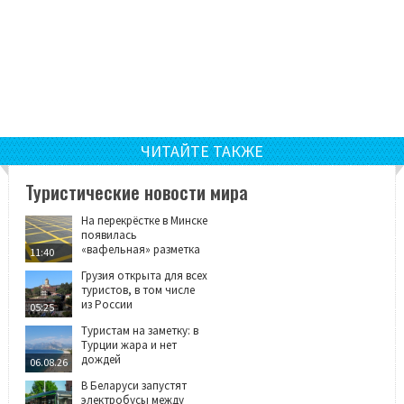
ЧИТАЙТЕ ТАКЖЕ
Туристические новости мира
На перекрёстке в Минске
появилась
«вафельная» разметка
11:40
Грузия открыта для всех
туристов, в том числе
из России
05:25
Туристам на заметку: в
Турции жара и нет
дождей
06.08.26
В Беларуси запустят
электробусы между