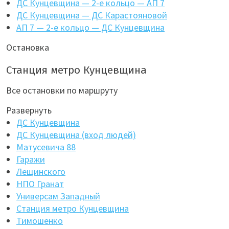
ДС Кунцевщина — 2-е кольцо — АП 7
ДС Кунцевщина — ДС Карастояновой
АП 7 — 2-е кольцо — ДС Кунцевщина
Остановка
Станция метро Кунцевщина
Все остановки по маршруту
Развернуть
ДС Кунцевщина
ДС Кунцевщина (вход людей)
Матусевича 88
Гаражи
Лещинского
НПО Гранат
Универсам Западный
Станция метро Кунцевщина
Тимошенко