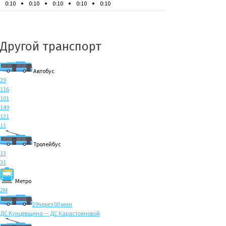
0:10
0:10
0:10
0:10
0:10
Другой транспорт
Автобус
29
116
101
149
121
11
Тролейбус
13
31
Метро
2M
29
через 00 мин
ДС Кунцевщина — ДС Карастояновой