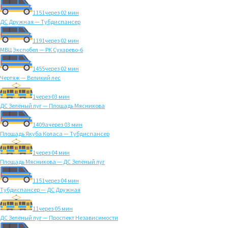
1151
через 02 мин
ДС Дружная — Тубдиспансер
1191
через 02 мин
МВЦ Экспобел — РК Сухарево-6
1455
через 02 мин
Чертяж — Великий лес
1
через 03 мин
ДС Зелёный луг — Площадь Мясникова
1409а
через 03 мин
Площадь Якуба Коласа — Тубдиспансер
1
через 04 мин
Площадь Мясникова — ДС Зелёный луг
1151
через 04 мин
Тубдиспансер — ДС Дружная
11
через 05 мин
ДС Зелёный луг — Проспект Независимости