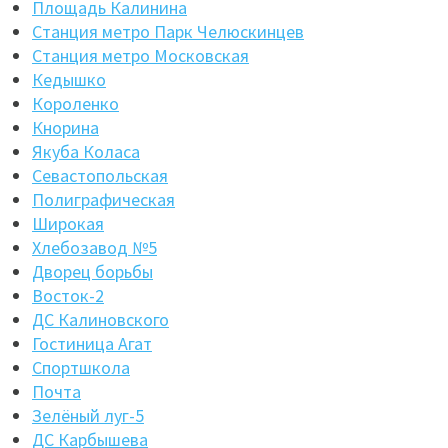
Площадь Калинина
Станция метро Парк Челюскинцев
Станция метро Московская
Кедышко
Короленко
Кнорина
Якуба Коласа
Севастопольская
Полиграфическая
Широкая
Хлебозавод №5
Дворец борьбы
Восток-2
ДС Калиновского
Гостиница Агат
Спортшкола
Почта
Зелёный луг-5
ДС Карбышева