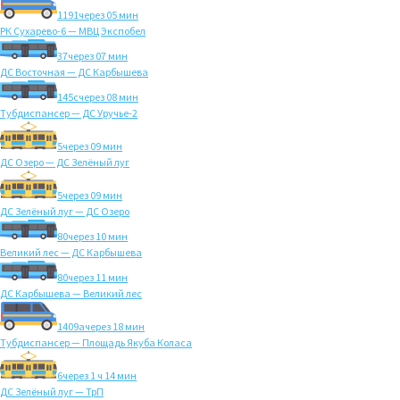
1191
через 05 мин
РК Сухарево-6 — МВЦ Экспобел
37
через 07 мин
ДС Восточная — ДС Карбышева
145с
через 08 мин
Тубдиспансер — ДС Уручье-2
5
через 09 мин
ДС Озеро — ДС Зелёный луг
5
через 09 мин
ДС Зелёный луг — ДС Озеро
80
через 10 мин
Великий лес — ДС Карбышева
80
через 11 мин
ДС Карбышева — Великий лес
1409а
через 18 мин
Тубдиспансер — Площадь Якуба Коласа
6
через 1 ч 14 мин
ДС Зелёный луг — ТрП