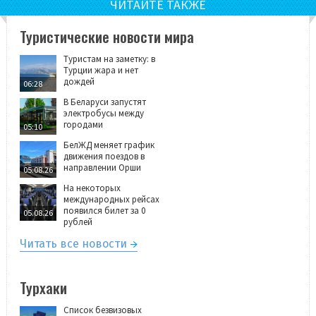
ЧИТАЙТЕ ТАКЖЕ
Туристические новости мира
Туристам на заметку: в
Турции жара и нет
дождей
06:28
В Беларуси запустят
электробусы между
городами
05:10
БелЖД меняет график
движения поездов в
направлении Орши
05.08.26
На некоторых
международных рейсах
появился билет за 0
05.08.26
рублей
Читать все новости
Турхаки
Список безвизовых