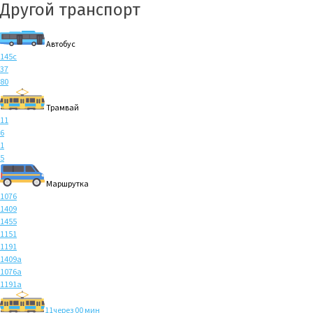
Другой транспорт
Автобус
145с
37
80
Трамвай
11
6
1
5
Маршрутка
1076
1409
1455
1151
1191
1409а
1076а
1191а
11
через 00 мин