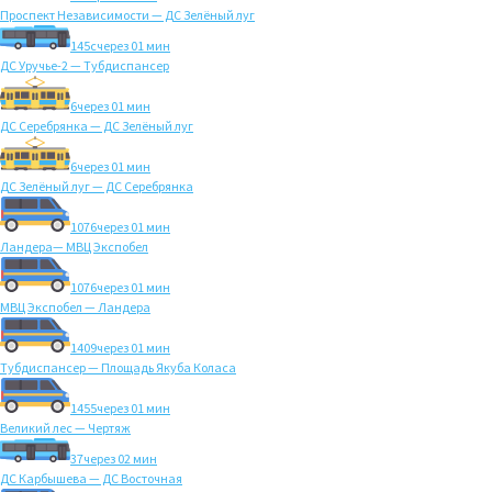
Проспект Независимости — ДС Зелёный луг
145с
через 01 мин
ДС Уручье-2 — Тубдиспансер
6
через 01 мин
ДС Серебрянка — ДС Зелёный луг
6
через 01 мин
ДС Зелёный луг — ДС Серебрянка
1076
через 01 мин
Ландера— МВЦ Экспобел
1076
через 01 мин
МВЦ Экспобел — Ландера
1409
через 01 мин
Тубдиспансер — Площадь Якуба Коласа
1455
через 01 мин
Великий лес — Чертяж
37
через 02 мин
ДС Карбышева — ДС Восточная