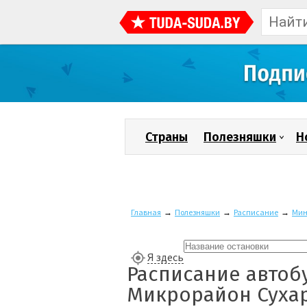
Страны
Полезняшки
Н
Главная
→
Полезняшки
→
Расписание
→
Мин
Я здесь
Расписание автоб
Микрорайон Суха