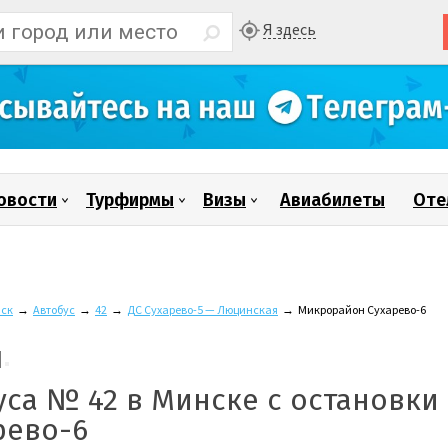
Я здесь
овости
Турфирмы
Визы
Авиабилеты
Оте
ск
→
Автобус
→
42
→
ДС Сухарево-5 — Люцинская
→
Микрорайон Сухарево-6
уса № 42 в Минске с остановки
рево-6