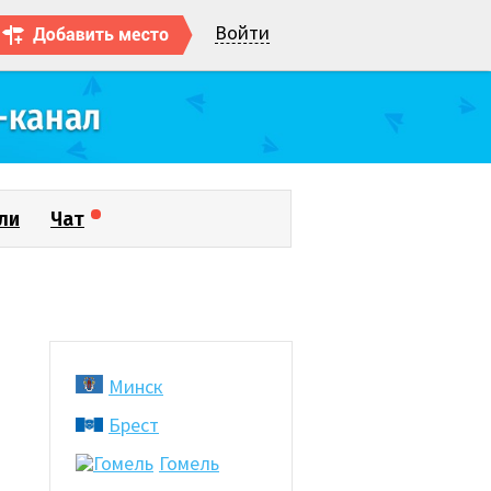
Войти
ли
Чат
Минск
Брест
Гомель