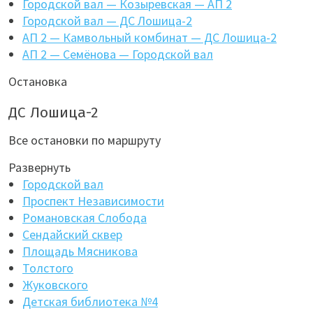
Городской вал — Козыревская — АП 2
Городской вал — ДС Лошица-2
АП 2 — Камвольный комбинат — ДС Лошица-2
АП 2 — Семёнова — Городской вал
Остановка
ДС Лошица-2
Все остановки по маршруту
Развернуть
Городской вал
Проспект Независимости
Романовская Слобода
Сендайский сквер
Площадь Мясникова
Толстого
Жуковского
Детская библиотека №4