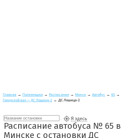
Главная
→
Полезняшки
→
Расписание
→
Минск
→
Автобус
→
65
→
Городской вал — ДС Лошица-2
→
ДС Лошица-2
Я здесь
Расписание автобуса № 65 в
Минске с остановки ДС