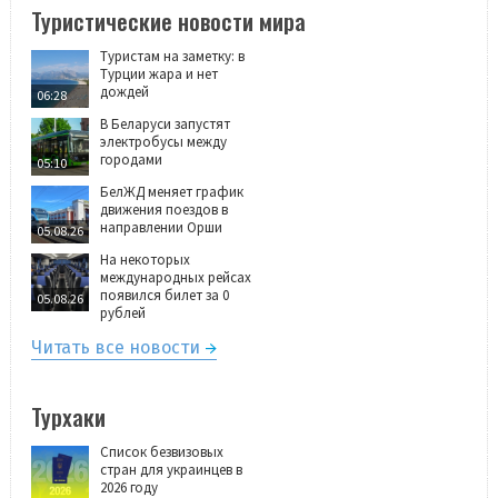
Туристические новости мира
Туристам на заметку: в
Турции жара и нет
дождей
06:28
В Беларуси запустят
электробусы между
городами
05:10
БелЖД меняет график
движения поездов в
направлении Орши
05.08.26
На некоторых
международных рейсах
появился билет за 0
05.08.26
рублей
Читать все новости
Турхаки
Список безвизовых
стран для украинцев в
2026 году