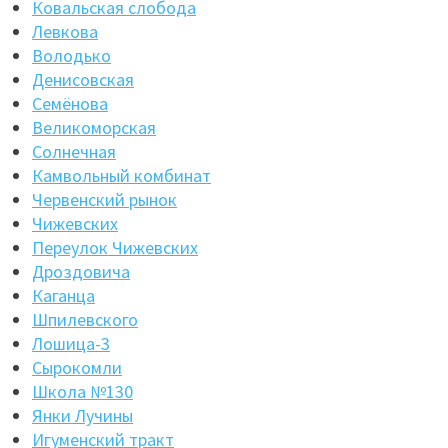
Ковальская слобода
Левкова
Володько
Денисовская
Семёнова
Великоморская
Солнечная
Камвольный комбинат
Червенский рынок
Чижевских
Переулок Чижевских
Дроздовича
Каганца
Шпилевского
Лошица-3
Сырокомли
Школа №130
Янки Лучины
Игуменский тракт