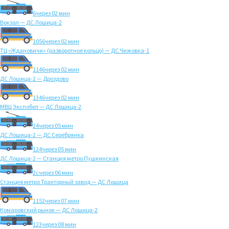
6
через 02 мин
Вокзал — ДС Лошица-2
1056
через 02 мин
ТЦ «Ждановичи» (разворотное кольцо) — ДС Чижовка-1
1146
через 02 мин
ДС Лошица-2 — Дроздово
1346
через 02 мин
МВЦ Экспобел — ДС Лошица-2
24
через 05 мин
ДС Лошица-2 — ДС Серебрянка
124
через 05 мин
ДС Лошица-2 — Станция метро Пушкинская
2с
через 06 мин
Станция метро Тракторный завод — ДС Лошица
1152
через 07 мин
Комаровский рынок — ДС Лошица-2
123
через 08 мин