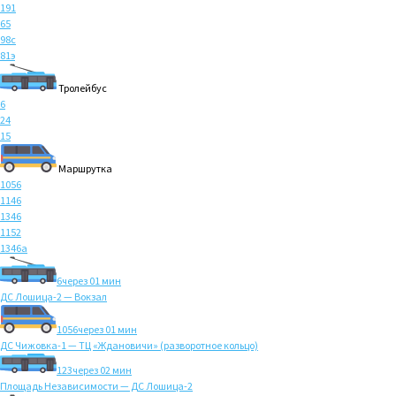
191
65
98с
81э
Тролейбус
6
24
15
Маршрутка
1056
1146
1346
1152
1346а
6
через 01 мин
ДС Лошица-2 — Вокзал
1056
через 01 мин
ДС Чижовка-1 — ТЦ «Ждановичи» (разворотное кольцо)
123
через 02 мин
Площадь Независимости — ДС Лошица-2