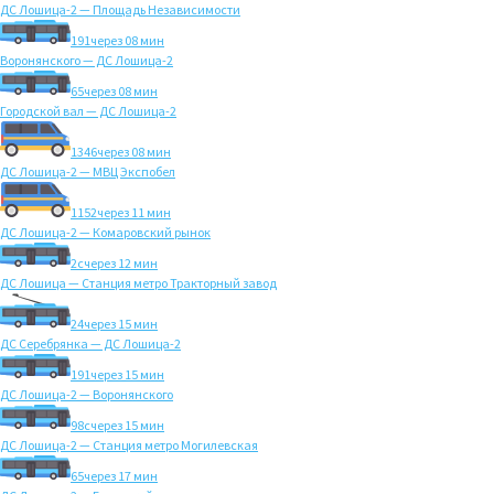
ДС Лошица-2 — Площадь Независимости
191
через 08 мин
Воронянского — ДС Лошица-2
65
через 08 мин
Городской вал — ДС Лошица-2
1346
через 08 мин
ДС Лошица-2 — МВЦ Экспобел
1152
через 11 мин
ДС Лошица-2 — Комаровский рынок
2с
через 12 мин
ДС Лошица — Станция метро Тракторный завод
24
через 15 мин
ДС Серебрянка — ДС Лошица-2
191
через 15 мин
ДС Лошица-2 — Воронянского
98с
через 15 мин
ДС Лошица-2 — Станция метро Могилевская
65
через 17 мин