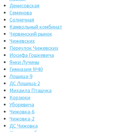
Денисовская
Семенова
Солнечная
Камвольный комбинат
Червенский рынок
Чижевских
Переулок Чижевских
Иосифа Гошкевича
Янки Лучины
Гимназия №40
Лошица-9
ДС Лошица-2
Михаила Пташука
Корзюки
Уборевича
Чижовка-6
Чижовка-2
ДС Чижовка