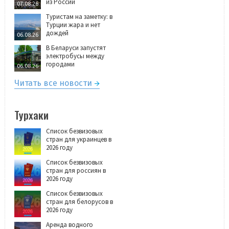
из России
07.08.26
Туристам на заметку: в
Турции жара и нет
дождей
06.08.26
В Беларуси запустят
электробусы между
городами
06.08.26
Читать все новости
Турхаки
Список безвизовых
стран для украинцев в
2026 году
Список безвизовых
стран для россиян в
2026 году
Список безвизовых
стран для белорусов в
2026 году
Аренда водного