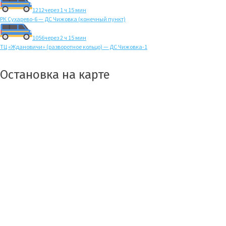
1212
через 1 ч 15 мин
РК Сухарево-6 — ДС Чижовка (конечный пункт)
1056
через 2 ч 15 мин
ТЦ «Ждановичи» (разворотное кольцо) — ДС Чижовка-1
Остановка на карте