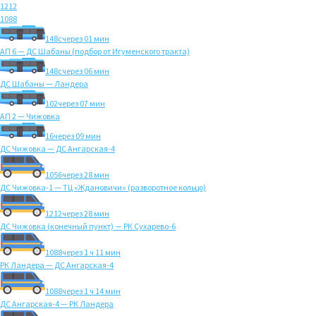
1212
1088
148с
через 01 мин
АП 6 — ДС Шабаны (подбор от Игуменского тракта)
148с
через 06 мин
ДС Шабаны — Ландера
102
через 07 мин
АП 2 — Чижовка
16
через 09 мин
ДС Чижовка — ДС Ангарская-4
1056
через 28 мин
ДС Чижовка-1 — ТЦ «Ждановичи» (разворотное кольцо)
1212
через 28 мин
ДС Чижовка (конечный пункт) — РК Сухарево-6
1088
через 1 ч 11 мин
РК Ландера — ДС Ангарская-4
1088
через 1 ч 14 мин
ДС Ангарская-4 — РК Ландера