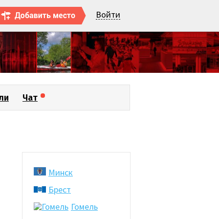
Войти
ли
Чат
Минск
Брест
Гомель