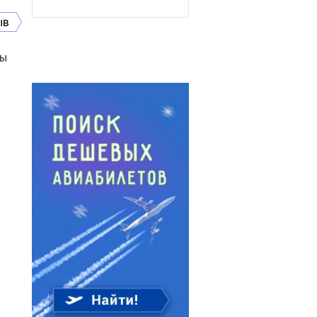
ыв
ды