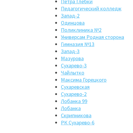
Петра Глебки
Педагогический колледж
Запад-2
Одинцова
Поликлиника №2
Универсам Родная сторона
Гимназия №13
Запад-3
Мазурова
Сухарево-3
Чайлытко
Максима Горецкого
Сухаревская
Сухарево-2
Лобанка 99
Лобанка
Скрипникова
РК Сухарево-6