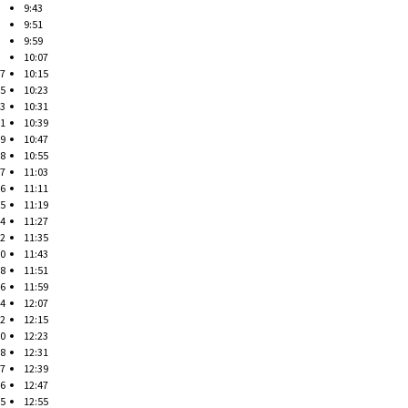
9:43
9:51
9:59
10:07
07
10:15
15
10:23
23
10:31
31
10:39
39
10:47
48
10:55
57
11:03
06
11:11
15
11:19
24
11:27
32
11:35
40
11:43
48
11:51
56
11:59
04
12:07
12
12:15
20
12:23
28
12:31
37
12:39
46
12:47
55
12:55