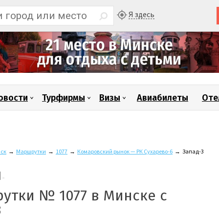
Я здесь
овости
Турфирмы
Визы
Авиабилеты
Оте
ск
→
Маршрутки
→
1077
→
Комаровский рынок — РК Сухарево-6
→
Запад-3
утки № 1077 в Минске с
3