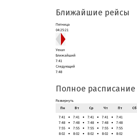
Ближайшие рейсы
Пятница
04:25:22
Уехал
Ближайший
7:41
Следующий
7:48
Полное расписание
Развернуть
Пн
Вт
Ср
Чт
Пт
Сб
7:41
7:41
7:41
7:41
7:41
7:48
7:48
7:48
7:48
7:48
7:55
7:55
7:55
7:55
7:55
8:02
8:02
8:02
8:02
8:02