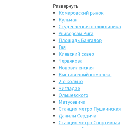
Развернуть
Комаровский рынок
Кульман
Студенческая поликлиника
Универсам Рига
Площадь Бангалор
Гая
Киевский сквер
Червякова
Нововиленская
Выставочный комплекс
2-е кольцо
Чигладзе
Ольшевского
Матусевича
Станция метро Пушкинская
Данилы Сердича
Станция метро Спортивная