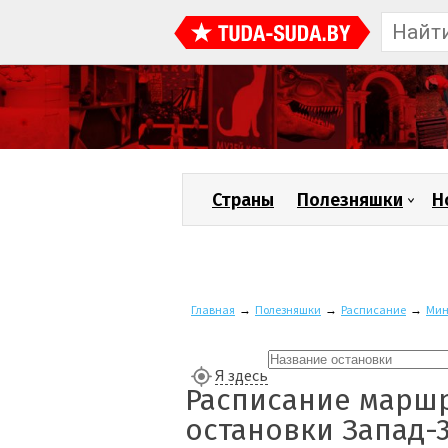
Страны
Полезняшки
Н
Главная
→
Полезняшки
→
Расписание
→
Мин
Я здесь
Расписание маршр
остановки Запад-