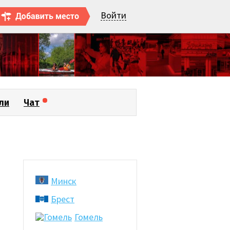
Войти
ли
Чат
Минск
Брест
Гомель