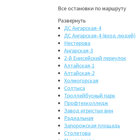
Все остановки по маршруту
Развернуть
ДС Ангарская-4
ДС Ангарская-4 (вход людей)
Нестерова
Ангарская-3
2-й Енисейский переулок
Алтайская-1
Алтайская-2
Холмогорская
Солтыса
Троллейбусный парк
Профтехколледж
Завод игристых вин
Радиальная
Запорожская площадь
Столетова