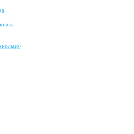
ца
мплекс
 кольцо)