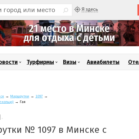
Я здесь
овости
Турфирмы
Визы
Авиабилеты
Оте
ск
→
Маршрутки
→
1097
→
 кольцо)
→
Гая
утки № 1097 в Минске с