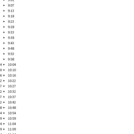
9:07
9:13
9:18
9:23
9:28
9:33
9:38
9:43
9:48
9:53
9:58
04
10:04
10
10:10
16
10:16
22
10:22
27
10:27
32
10:32
37
10:37
42
10:42
48
10:48
54
10:54
59
10:59
04
11:04
09
11:09