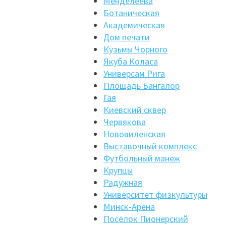
Менделеева
Ботаническая
Академическая
Дом печати
Кузьмы Чорного
Якуба Коласа
Универсам Рига
Площадь Бангалор
Гая
Киевский сквер
Червякова
Нововиленская
Выставочный комплекс
Футбольный манеж
Крупцы
Радужная
Университет физкультуры
Минск-Арена
Посёлок Пионерский