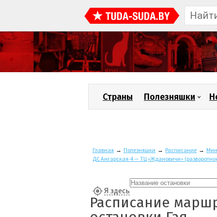
Страны
Полезняшки
Н
Главная
→
Полезняшки
→
Расписание
→
Мин
ДС Ангарская-4 — ТЦ «Ждановичи» (разворотное
Я здесь
Расписание маршр