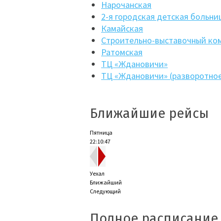
Нарочанская
2-я городская детская больни
Камайская
Строительно-выставочный ко
Ратомская
ТЦ «Ждановичи»
ТЦ «Ждановичи» (разворотное
Ближайшие рейсы
Пятница
22:10:48
Уехал
Ближайший
Следующий
Полное расписание