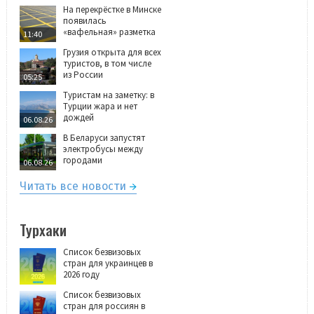
На перекрёстке в Минске
появилась
«вафельная» разметка
11:40
Грузия открыта для всех
туристов, в том числе
из России
05:25
Туристам на заметку: в
Турции жара и нет
дождей
06.08.26
В Беларуси запустят
электробусы между
городами
06.08.26
Читать все новости
Турхаки
Список безвизовых
стран для украинцев в
2026 году
Список безвизовых
стран для россиян в