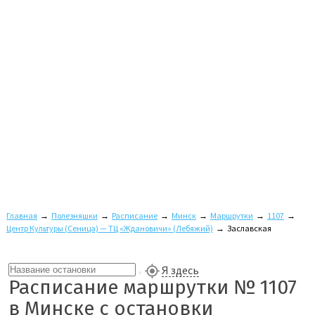
Главная
→
Полезняшки
→
Расписание
→
Минск
→
Маршрутки
→
1107
→
Центр Культуры (Сеница) — ТЦ «Ждановичи» (Лебяжий)
→
Заславская
Я здесь
Расписание маршрутки № 1107
в Минске с остановки