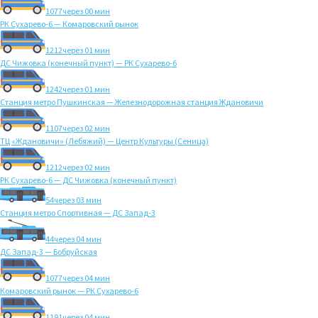
1077
через 00 мин
РК Сухарево-6 — Комаровский рынок
1212
через 01 мин
ДС Чижовка (конечный пункт) — РК Сухарево-6
1242
через 01 мин
Станция метро Пушкинская — Железнодорожная станция Ждановичи
1107
через 02 мин
ТЦ «Ждановичи» (Лебяжий) — Центр Культуры (Сеница)
1212
через 02 мин
РК Сухарево-6 — ДС Чижовка (конечный пункт)
54
через 03 мин
Станция метро Спортивная — ДС Запад-3
44
через 04 мин
ДС Запад-3 — Бобруйская
1077
через 04 мин
Комаровский рынок — РК Сухарево-6
1191
через 04 мин