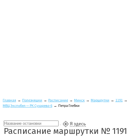
Главная
→
Полезняшки
→
Расписание
→
Минск
→
Маршрутки
→
1191
→
МВЦ Экспобел — РК Сухарево-6
→
Петра Глебки
Я здесь
Расписание маршрутки № 1191