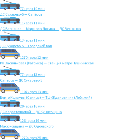
77
через 10 мин
ДС Сухарево-5 — Сапёров
11
через 11 мин
ДС Веснянка — Маршала Лосика — ДС Веснянка
13
через 11 мин
ДС Сухарево-5 — Городской вал
1270
через 12 мин
РК Васильковая (Ратомка) — Станция метро Пушкинская
77
через 13 мин
Саперов — ДС Сухарево-5
1107
через 13 мин
Центр Культуры (Сеница) — ТЦ «Ждановичи» (Лебяжий)
29
через 16 мин
ДС Карастояновой — ДС Кунцевщина
126
через 19 мин
Масюковщина — ДС Одоевского
1270
через 25 мин