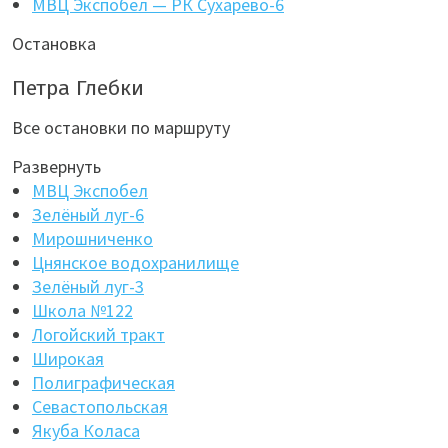
МВЦ Экспобел — РК Сухарево-6
Остановка
Петра Глебки
Все остановки по маршруту
Развернуть
МВЦ Экспобел
Зелёный луг-6
Мирошниченко
Цнянское водохранилище
Зелёный луг-3
Школа №122
Логойский тракт
Широкая
Полиграфическая
Севастопольская
Якуба Коласа