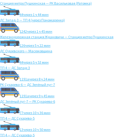
Станция метро Пушкинская — РК Васильковая (Ратомка)
44
через 1 ч 44 мин
ДС Запад-3 — ТП 4 (через Пономаренко)
1242
через 1 ч 45 мин
Железнодорожная станция Ждановичи — Станция метро Пушкинская
126
через 5 ч 22 мин
ДС Одоевского — Масюковщина
44
через 5 ч 53 мин
ТП 4 — ДС Запад-3
1191а
через 8 ч 24 мин
РК Сухарево-6 — ДС Зелёный луг-7
1191а
через 9 ч 45 мин
ДС Зелёный луг-7 — РК Сухарево-6
77
через 10 ч 36 мин
ТП 4 — ДС Сухарево-5
13
через 10 ч 50 мин
ТП 4 — ДС Сухарево-5