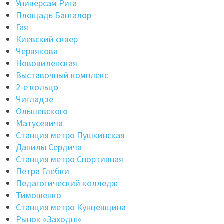
Универсам Рига
Площадь Бангалор
Гая
Киевский сквер
Червякова
Нововиленская
Выставочный комплекс
2-е кольцо
Чигладзе
Ольшевского
Матусевича
Станция метро Пушкинская
Данилы Сердича
Станция метро Спортивная
Петра Глебки
Педагогический колледж
Тимошенко
Станция метро Кунцевщина
Рынок «Заходнi»