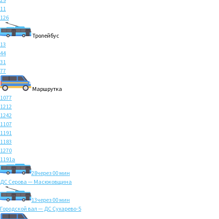
11
126
Тролейбус
13
44
31
77
Маршрутка
1077
1212
1242
1107
1191
1183
1270
1191а
28
через 00 мин
ДС Серова — Масюковщина
13
через 00 мин
Городской вал — ДС Сухарево-5