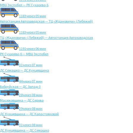
МВЦ Экспобел — РК Сухарево-6
1183
через 05 мин
Автостанция Автозаводская — ТЦ «Ждановичи» (Лебяжий)
1183
через 05 мин
ТЦ «Ждановичи» (Лебяжий) — Автостанция Автозаводская
1191
через 06 мин
РК Сухарево-6 — МВЦ Экспобел
31
через 07 мин
ДС Семашко — ДС Кунцевщина
44
через 07 мин
Бобруйская — ДС Запад-3
28
через 08 мин
Масюковщина — ДС Серова
29
через 08 мин
ДС Кунцевщина — ДС Карастояновой
31
через 08 мин
ДС Кунцевщина — ДС Семашко