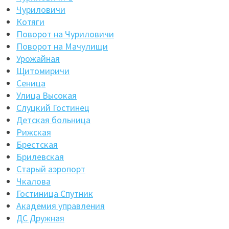
Чуриловичи
Котяги
Поворот на Чуриловичи
Поворот на Мачулищи
Урожайная
Щитомиричи
Сеница
Улица Высокая
Слуцкий Гостинец
Детская больница
Рижская
Брестская
Брилевская
Старый аэропорт
Чкалова
Гостиница Спутник
Академия управления
ДС Дружная