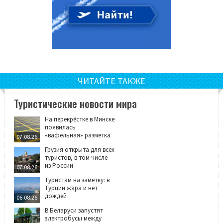
ЧИТАЙТЕ ТАКЖЕ
Туристические новости мира
На перекрёстке в Минске
появилась
«вафельная» разметка
07.08.26
Грузия открыта для всех
туристов, в том числе
из России
07.08.26
Туристам на заметку: в
Турции жара и нет
дождей
06.08.26
В Беларуси запустят
электробусы между